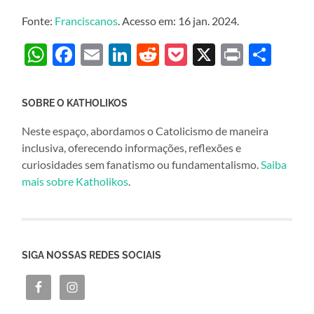
Fonte:
Franciscanos
. Acesso em: 16 jan. 2024.
WhatsApp
Facebook
Email
LinkedIn
Reddit
Pocket
X
Print
Sha
SOBRE O KATHOLIKOS
Neste espaço, abordamos o Catolicismo de maneira
inclusiva, oferecendo informações, reflexões e
curiosidades sem fanatismo ou fundamentalismo.
Saiba
mais sobre Katholikos
.
SIGA NOSSAS REDES SOCIAIS