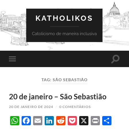
KATHOLIKOS
Catolicismo de maneira inclusiva
Toggle
Toggle
search
mobile
field
menu
TAG:
SÃO SEBASTIÃO
20 de janeiro – São Sebastião
20 DE JANEIRO DE 2024
/
0 COMENTÁRIOS
WhatsApp
Facebook
Email
LinkedIn
Reddit
Pocket
X
Print
Sha