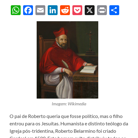
WhatsApp
Facebook
Email
LinkedIn
Reddit
Pocket
X
Print
Sha
Imagem: Wikimedia
O pai de Roberto queria que fosse político, mas o filho
entrou para os Jesuítas. Humanista e distinto teólogo da
Igreja pós-tridentina, Roberto Belarmino foi criado