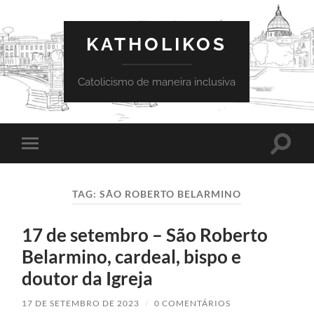
KATHOLIKOS
Catolicismo de maneira inclusiva
Toggle
Toggle
search
mobile
field
menu
TAG:
SÃO ROBERTO BELARMINO
17 de setembro – São Roberto
Belarmino, cardeal, bispo e
doutor da Igreja
17 DE SETEMBRO DE 2023
/
0 COMENTÁRIOS