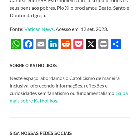
Cardeal em 1599. Este homem culto distribuiu todos os
seus bens aos pobres. Pio XI o proclamou Beato, Santo e
Doutor da Igreja.
Fonte:
Vatican News
. Acesso em: 12 set. 2023.
WhatsApp
Facebook
Email
LinkedIn
Reddit
Pocket
X
Print
Sha
SOBRE O KATHOLIKOS
Neste espaço, abordamos o Catolicismo de maneira
inclusiva, oferecendo informações, reflexões e
curiosidades sem fanatismo ou fundamentalismo.
Saiba
mais sobre Katholikos
.
SIGA NOSSAS REDES SOCIAIS