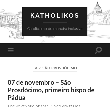
KATHOLIKOS
Catolicismo de maneira inclusiva
Toggle
Toggle
search
mobile
field
menu
TAG:
SÃO PROSDÓCIMO
07 de novembro – São
Prosdócimo, primeiro bispo de
Pádua
7 DE NOVEMBRO DE 2023
/
0 COMENTÁRIOS