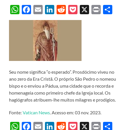
WhatsApp
Facebook
Email
LinkedIn
Reddit
Pocket
X
Print
Sha
Seu nome significa “o esperado”. Prosdócimo viveu no
ano zero da Era Cristã. O próprio São Pedro o nomeou
bispo e o enviou a Pádua, uma cidade que o recorda e
homenageia como primeiro chefe da Igreja local. Os
hagiógrafos atribuem-lhe muitos milagres e prodígios.
Fonte:
Vatican News
. Acesso em: 03 nov. 2023.
WhatsApp
Facebook
Email
LinkedIn
Reddit
Pocket
X
Print
Sha