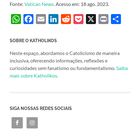
Fonte:
Vatican News
. Acesso em: 18 ago. 2023.
WhatsApp
Facebook
Email
LinkedIn
Reddit
Pocket
X
Print
Sha
SOBRE O KATHOLIKOS
Neste espaço, abordamos o Catolicismo de maneira
inclusiva, oferecendo informações, reflexões e
curiosidades sem fanatismo ou fundamentalismo.
Saiba
mais sobre Katholikos
.
SIGA NOSSAS REDES SOCIAIS