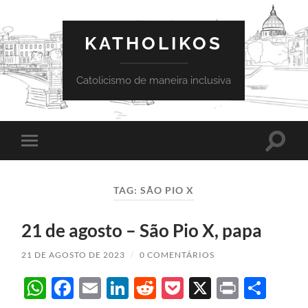
KATHOLIKOS
Catolicismo de maneira inclusiva
Toggle
Toggle
search
mobile
field
menu
TAG:
SÃO PIO X
21 de agosto – São Pio X, papa
21 DE AGOSTO DE 2023
/
0 COMENTÁRIOS
WhatsApp
Facebook
Email
LinkedIn
Reddit
Pocket
X
Print
Sha