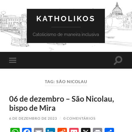
KATHOLIKOS
Catolicismo de maneira inclusiva
Toggle
Toggle
search
mobile
field
menu
TAG:
SÃO NICOLAU
06 de dezembro – São Nicolau,
bispo de Mira
6 DE DEZEMBRO DE 2023
/
0 COMENTÁRIOS