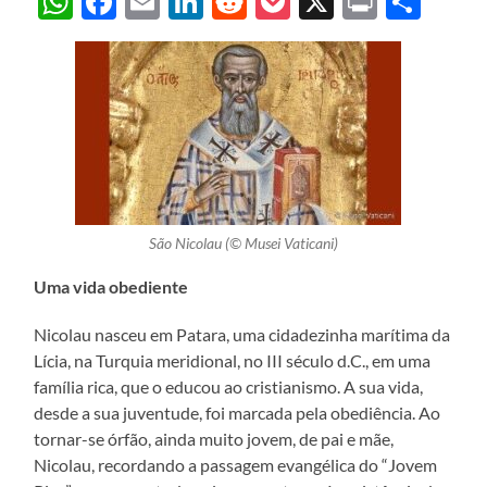
WhatsApp
Facebook
Email
LinkedIn
Reddit
Pocket
X
Print
Sha
São Nicolau (© Musei Vaticani)
Uma vida obediente
Nicolau nasceu em Patara, uma cidadezinha marítima da
Lícia, na Turquia meridional, no III século d.C., em uma
família rica, que o educou ao cristianismo. A sua vida,
desde a sua juventude, foi marcada pela obediência. Ao
tornar-se órfão, ainda muito jovem, de pai e mãe,
Nicolau, recordando a passagem evangélica do “Jovem