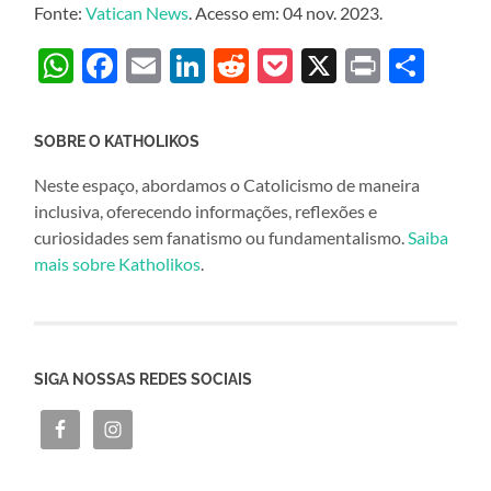
Fonte:
Vatican News
. Acesso em: 04 nov. 2023.
WhatsApp
Facebook
Email
LinkedIn
Reddit
Pocket
X
Print
Sha
SOBRE O KATHOLIKOS
Neste espaço, abordamos o Catolicismo de maneira
inclusiva, oferecendo informações, reflexões e
curiosidades sem fanatismo ou fundamentalismo.
Saiba
mais sobre Katholikos
.
SIGA NOSSAS REDES SOCIAIS