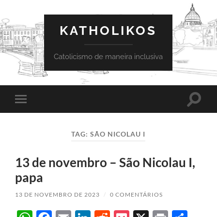
KATHOLIKOS
Catolicismo de maneira inclusiva
Toggle
Toggle
search
mobile
field
menu
TAG:
SÃO NICOLAU I
13 de novembro – São Nicolau I,
papa
13 DE NOVEMBRO DE 2023
/
0 COMENTÁRIOS