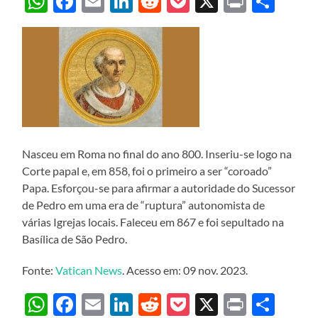
WhatsApp
Facebook
Email
LinkedIn
Reddit
Pocket
X
Print
Sha
Nasceu em Roma no final do ano 800. Inseriu-se logo na
Corte papal e, em 858, foi o primeiro a ser “coroado”
Papa. Esforçou-se para afirmar a autoridade do Sucessor
de Pedro em uma era de “ruptura” autonomista de
várias Igrejas locais. Faleceu em 867 e foi sepultado na
Basílica de São Pedro.
Fonte:
Vatican News
. Acesso em: 09 nov. 2023.
WhatsApp
Facebook
Email
LinkedIn
Reddit
Pocket
X
Print
Sha