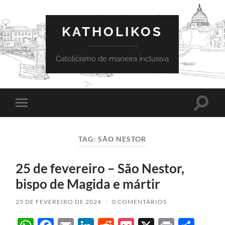
KATHOLIKOS
Catolicismo de maneira inclusiva
Toggle
Toggle
search
mobile
field
menu
TAG:
SÃO NESTOR
25 de fevereiro – São Nestor,
bispo de Magida e mártir
25 DE FEVEREIRO DE 2024
/
0 COMENTÁRIOS