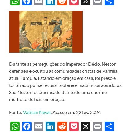
WhatsApp
Facebook
Email
LinkedIn
Reddit
Pocket
X
Print
Sha
Durante as perseguições do imperador Décio, Nestor
defendeu e ocultou as comunidades cristãs de Panfília,
atual Turquia. Estando em oração em casa, foi preso e
torturado por se recusar a oferecer sacrifícios aos ídolos.
São Nestor foi crucificado diante de uma enorme
multidão de fiéis em oração.
Fonte:
Vatican News
. Acesso em: 22 fev. 2024.
WhatsApp
Facebook
Email
LinkedIn
Reddit
Pocket
X
Print
Sha