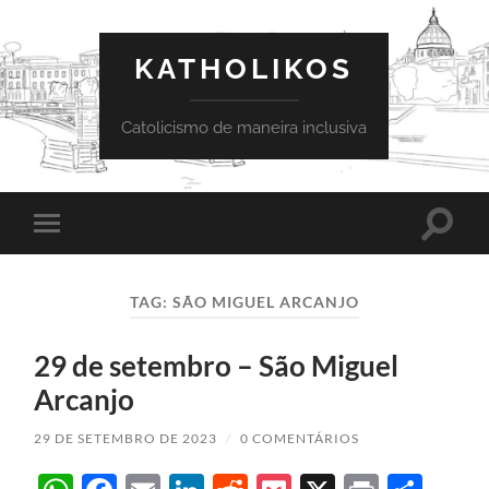
KATHOLIKOS
Catolicismo de maneira inclusiva
Toggle
Toggle
search
mobile
field
menu
TAG:
SÃO MIGUEL ARCANJO
29 de setembro – São Miguel
Arcanjo
29 DE SETEMBRO DE 2023
/
0 COMENTÁRIOS