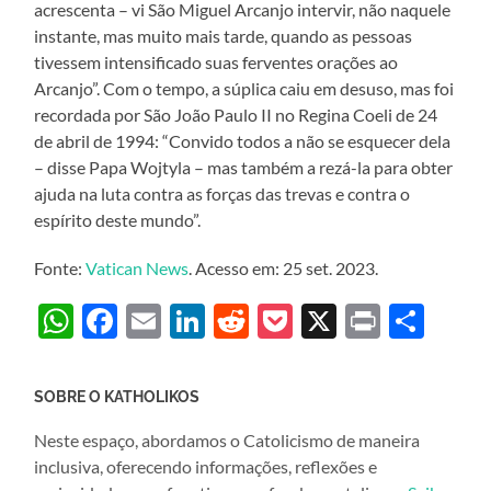
acrescenta – vi São Miguel Arcanjo intervir, não naquele
instante, mas muito mais tarde, quando as pessoas
tivessem intensificado suas ferventes orações ao
Arcanjo”. Com o tempo, a súplica caiu em desuso, mas foi
recordada por São João Paulo II no Regina Coeli de 24
de abril de 1994: “Convido todos a não se esquecer dela
– disse Papa Wojtyla – mas também a rezá-la para obter
ajuda na luta contra as forças das trevas e contra o
espírito deste mundo”.
Fonte:
Vatican News
. Acesso em: 25 set. 2023.
WhatsApp
Facebook
Email
LinkedIn
Reddit
Pocket
X
Print
Sha
SOBRE O KATHOLIKOS
Neste espaço, abordamos o Catolicismo de maneira
inclusiva, oferecendo informações, reflexões e