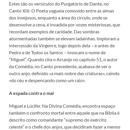
Estes são os versículos do Purgatório de Dante, no
Canto XIII. O Poeta vagueia comovido entre as almas
dos invejosos, enquanto a área do círculo, onde se
desenvolve a cena, é invadida por vozes misteriosas, que
recordam exemplos de caridade. Das sombras
atormentadas também se elevam ladainhas. Imploram a
intercessão da Virgem e, logo depois dela – e antes de
Pedro e de Todos os Santos – invocam o nome de
“Miguel”. Quando cita o Arcanjo no capítulo 51, o autor
da Comédia, no Canto precedente, acabava de ver o
outro anjo, definido «a mais nobre das criaturas», caindo
«do céu e despencando como um raio».
A espada contra o mal
Miguel e Lúcifer. Na Divina Comédia, encontra espaço
também o confronto mortal entre aquele que na Bíblia é
descrito como comandante “supremo do exército
celeste” e o chefe dos anjos, que decidiram fazer a menos