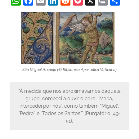
WhatsApp
Facebook
Email
LinkedIn
Reddit
Pocket
X
Print
Sha
São Miguel Arcanjo (© Biblioteca Apostolica Vaticana)
“À medida que nos aproximávamos daquele
grupo, comecei a ouvir o coro: “Maria,
intercedei por nós”, como também “Miguel”,
“Pedro” e “Todos os Santos”” (Purgatório, 49-
51).