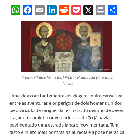
WhatsApp
Facebook
Email
LinkedIn
Reddit
Pocket
X
Print
Sha
Santos Cirilo e Metódio, Dimitar Kondovski (© Vatican
News)
Uma vida constantemente em viagem, muito cansativa,
entre as aventuras e os perigos de dois homens unidos
pelo vínculo de sangue, da fé cristã, do destino de dever
traçar um caminho novo onde a tradição já havia
pavimentado uma estrada larga e movimentada. Tem
disto e muito mais por trás da auréola e a pose hierática