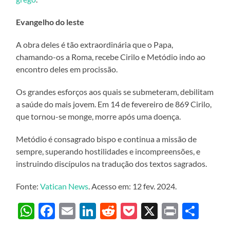
Evangelho do leste
A obra deles é tão extraordinária que o Papa,
chamando-os a Roma, recebe Cirilo e Metódio indo ao
encontro deles em procissão.
Os grandes esforços aos quais se submeteram, debilitam
a saúde do mais jovem. Em 14 de fevereiro de 869 Cirilo,
que tornou-se monge, morre após uma doença.
Metódio é consagrado bispo e continua a missão de
sempre, superando hostilidades e incompreensões, e
instruindo discípulos na tradução dos textos sagrados.
Fonte:
Vatican News
. Acesso em: 12 fev. 2024.
WhatsApp
Facebook
Email
LinkedIn
Reddit
Pocket
X
Print
Sha