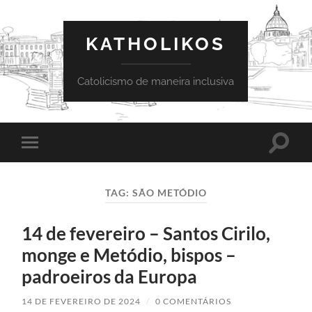
KATHOLIKOS
Catolicismo de maneira inclusiva
Toggle
Toggle
search
mobile
field
menu
TAG:
SÃO METÓDIO
14 de fevereiro – Santos Cirilo,
monge e Metódio, bispos –
padroeiros da Europa
14 DE FEVEREIRO DE 2024
/
0 COMENTÁRIOS