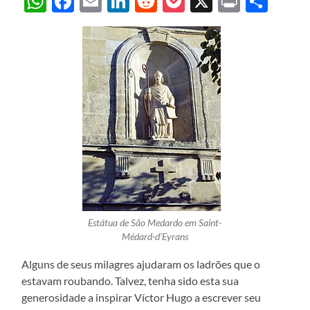
WhatsApp
Facebook
Email
LinkedIn
Reddit
Pocket
X
Print
Sha
Estátua de São Medardo em Saint-
Médard-d’Eyrans
Alguns de seus milagres ajudaram os ladrões que o
estavam roubando. Talvez, tenha sido esta sua
generosidade a inspirar Víctor Hugo a escrever seu