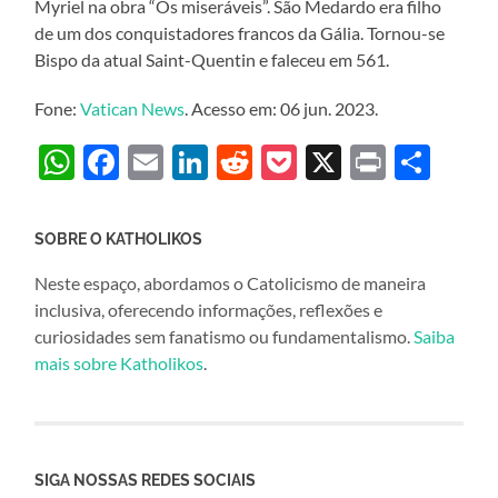
Myriel na obra “Os miseráveis”. São Medardo era filho
de um dos conquistadores francos da Gália. Tornou-se
Bispo da atual Saint-Quentin e faleceu em 561.
Fone:
Vatican News
. Acesso em: 06 jun. 2023.
WhatsApp
Facebook
Email
LinkedIn
Reddit
Pocket
X
Print
Sha
SOBRE O KATHOLIKOS
Neste espaço, abordamos o Catolicismo de maneira
inclusiva, oferecendo informações, reflexões e
curiosidades sem fanatismo ou fundamentalismo.
Saiba
mais sobre Katholikos
.
SIGA NOSSAS REDES SOCIAIS