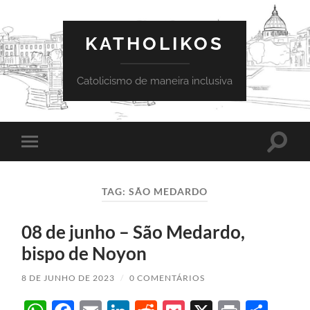
KATHOLIKOS
Catolicismo de maneira inclusiva
Toggle
Toggle
search
mobile
field
menu
TAG:
SÃO MEDARDO
08 de junho – São Medardo,
bispo de Noyon
8 DE JUNHO DE 2023
/
0 COMENTÁRIOS