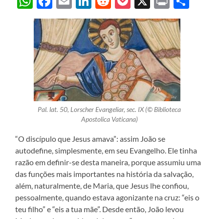
WhatsApp
Facebook
Email
LinkedIn
Reddit
Pocket
X
Print
Sha
Pal. lat. 50, Lorscher Evangeliar, sec. IX (© Biblioteca
Apostolica Vaticana)
“O discípulo que Jesus amava”: assim João se
autodefine, simplesmente, em seu Evangelho. Ele tinha
razão em definir-se desta maneira, porque assumiu uma
das funções mais importantes na história da salvação,
além, naturalmente, de Maria, que Jesus lhe confiou,
pessoalmente, quando estava agonizante na cruz: “eis o
teu filho” e “eis a tua mãe”. Desde então, João levou