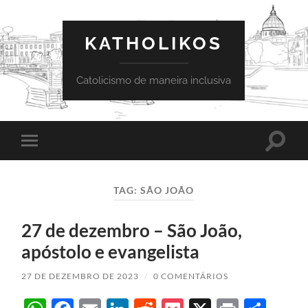
KATHOLIKOS
Catolicismo de maneira inclusiva
Toggle
Toggle
search
mobile
field
menu
TAG:
SÃO JOÃO
27 de dezembro – São João,
apóstolo e evangelista
27 DE DEZEMBRO DE 2023
/
0 COMENTÁRIOS