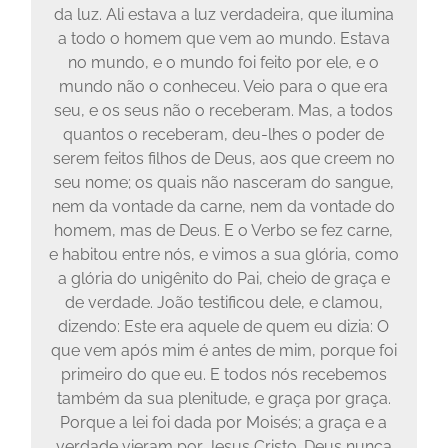
da luz. Ali estava a luz verdadeira, que ilumina
a todo o homem que vem ao mundo. Estava
no mundo, e o mundo foi feito por ele, e o
mundo não o conheceu. Veio para o que era
seu, e os seus não o receberam. Mas, a todos
quantos o receberam, deu-lhes o poder de
serem feitos filhos de Deus, aos que creem no
seu nome; os quais não nasceram do sangue,
nem da vontade da carne, nem da vontade do
homem, mas de Deus. E o Verbo se fez carne,
e habitou entre nós, e vimos a sua glória, como
a glória do unigênito do Pai, cheio de graça e
de verdade. João testificou dele, e clamou,
dizendo: Este era aquele de quem eu dizia: O
que vem após mim é antes de mim, porque foi
primeiro do que eu. E todos nós recebemos
também da sua plenitude, e graça por graça.
Porque a lei foi dada por Moisés; a graça e a
verdade vieram por Jesus Cristo. Deus nunca