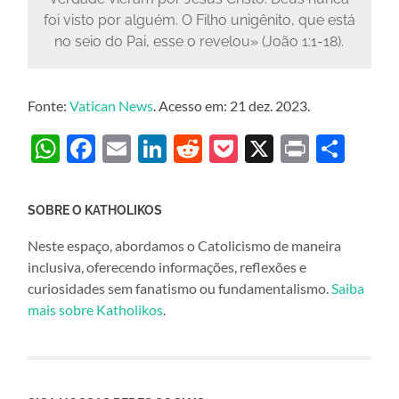
foi visto por alguém. O Filho unigênito, que está
no seio do Pai, esse o revelou» (João 1:1-18).
Fonte:
Vatican News
. Acesso em: 21 dez. 2023.
WhatsApp
Facebook
Email
LinkedIn
Reddit
Pocket
X
Print
Sha
SOBRE O KATHOLIKOS
Neste espaço, abordamos o Catolicismo de maneira
inclusiva, oferecendo informações, reflexões e
curiosidades sem fanatismo ou fundamentalismo.
Saiba
mais sobre Katholikos
.