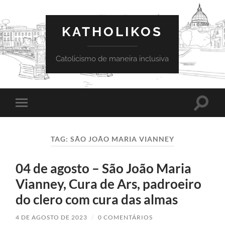
KATHOLIKOS
Catolicismo de maneira inclusiva
Toggle
Toggle
search
mobile
field
menu
TAG:
SÃO JOÃO MARIA VIANNEY
04 de agosto – São João Maria
Vianney, Cura de Ars, padroeiro
do clero com cura das almas
4 DE AGOSTO DE 2023
/
0 COMENTÁRIOS