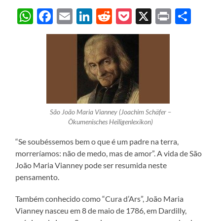
WhatsApp
Facebook
Email
LinkedIn
Reddit
Pocket
X
Print
Sha
São João Maria Vianney (Joachim Schäfer –
Ökumenisches Heiligenlexikon)
“Se soubéssemos bem o que é um padre na terra,
morreríamos: não de medo, mas de amor”. A vida de São
João Maria Vianney pode ser resumida neste
pensamento.
Também conhecido como “Cura d’Ars”, João Maria
Vianney nasceu em 8 de maio de 1786, em Dardilly,