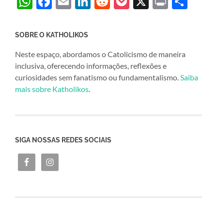
WhatsApp
Facebook
Email
LinkedIn
Reddit
Pocket
X
Print
Sha
SOBRE O KATHOLIKOS
Neste espaço, abordamos o Catolicismo de maneira
inclusiva, oferecendo informações, reflexões e
curiosidades sem fanatismo ou fundamentalismo.
Saiba
mais sobre Katholikos
.
SIGA NOSSAS REDES SOCIAIS