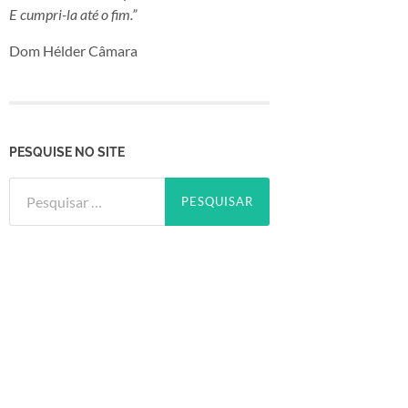
E cumpri-la até o fim.”
Dom Hélder Câmara
PESQUISE NO SITE
Pesquisar
por: