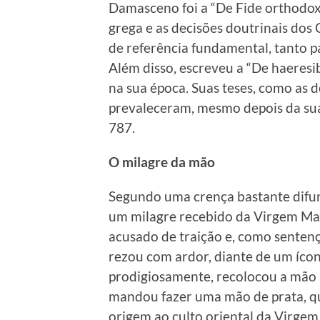
Damasceno foi a “De Fide orthodoxa
grega e as decisões doutrinais do
de referência fundamental, tanto p
Além disso, escreveu a “De haeresib
na sua época. Suas teses, como as
prevaleceram, mesmo depois da sua
787.
O milagre da mão
Segundo uma crença bastante difun
um milagre recebido da Virgem Mari
acusado de traição e, como sentenç
rezou com ardor, diante de um ícon
prodigiosamente, recolocou a mão
mandou fazer uma mão de prata, qu
origem ao culto oriental da Virgem 