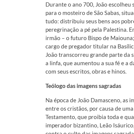
Durante o ano 700, João escolheu s
para o mosteiro de São Sabas, situ
tudo: distribuiu seus bens aos pobr
peregrinação a pé pela Palestina. 
irmão – o futuro Bispo de Maiouna;
cargo de pregador titular na Basíli
João transcorreu grande parte da s
a linfa, que aumentou a sua fé e a 
com seus escritos, obras e hinos.
Teólogo das imagens sagradas
Na época de João Damasceno, as i
entre os cristãos, por causa de um
Testamento, que proibia toda e qu
imperador bizantino, Leão Isáuric
contra o culto das imagens sagradas