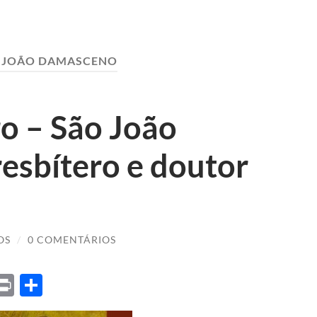
 JOÃO DAMASCENO
o – São João
esbítero e doutor
OS
/
0 COMENTÁRIOS
ket
X
Print
Share