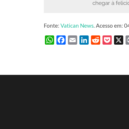
chegar à felic
Fonte:
Vatican News
. Acesso em: 0
WhatsApp
Facebook
Email
LinkedIn
Reddit
Poc