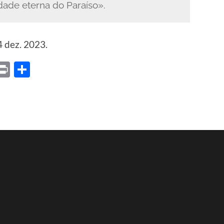
idade eterna do Paraíso».
4 dez. 2023.
ket
X
Print
Share