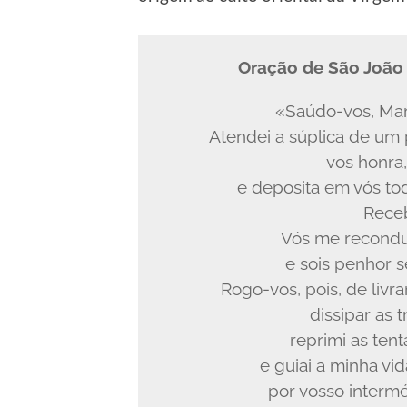
Oração de São João
«Saúdo-vos, Mari
Atendei a súplica de um
vos honra,
e deposita em vós to
Receb
Vós me reconduz
e sois penhor 
Rogo-vos, pois, de liv
dissipar as 
reprimi as ten
e guiai a minha vi
por vosso intermé