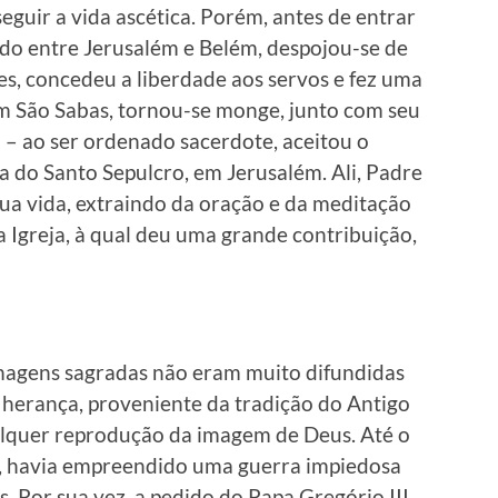
eguir a vida ascética. Porém, antes de entrar
ado entre Jerusalém e Belém, despojou-se de
es, concedeu a liberdade aos servos e fez uma
Em São Sabas, tornou-se monge, junto com seu
 – ao ser ordenado sacerdote, aceitou o
ca do Santo Sepulcro, em Jerusalém. Ali, Padre
ua vida, extraindo da oração e da meditação
da Igreja, à qual deu uma grande contribuição,
magens sagradas não eram muito difundidas
a herança, proveniente da tradição do Antigo
alquer reprodução da imagem de Deus. Até o
o, havia empreendido uma guerra impiedosa
. Por sua vez, a pedido do Papa Gregório III,