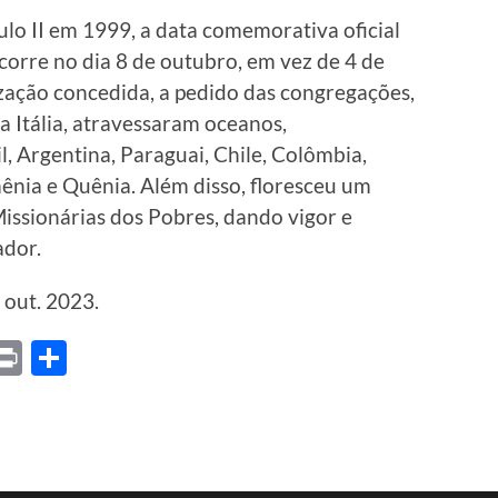
lo II em 1999, a data comemorativa oficial
orre no dia 8 de outubro, em vez de 4 de
zação concedida, a pedido das congregações,
a Itália, atravessaram oceanos,
l, Argentina, Paraguai, Chile, Colômbia,
omênia e Quênia. Além disso, floresceu um
issionárias dos Pobres, dando vigor e
ador.
 out. 2023.
ket
X
Print
Share