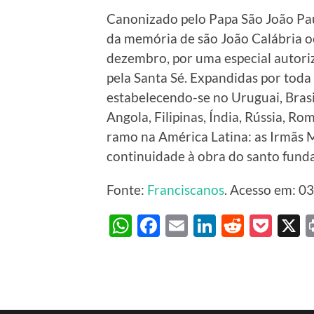
Canonizado pelo Papa São João Pau
da memória de são João Calábria oc
dezembro, por uma especial autori
pela Santa Sé. Expandidas por toda 
estabelecendo-se no Uruguai, Brasi
Angola, Filipinas, Índia, Rússia, R
ramo na América Latina: as Irmãs M
continuidade à obra do santo fund
Fonte:
Franciscanos
. Acesso em: 03
WhatsApp
Facebook
Email
LinkedIn
Reddit
Poc