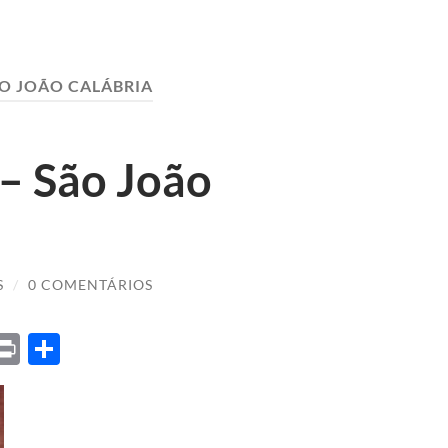
O JOÃO CALÁBRIA
 – São João
S
/
0 COMENTÁRIOS
ket
X
Print
Share