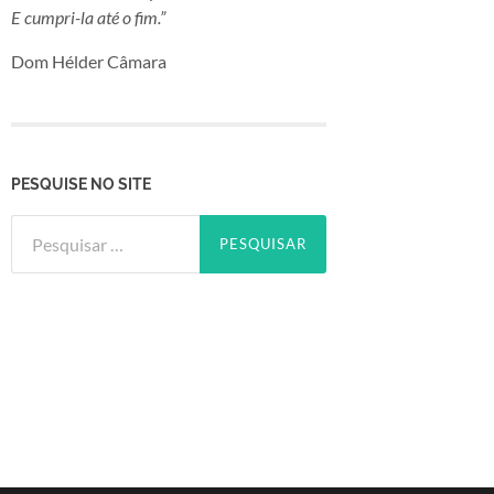
E cumpri-la até o fim.”
Dom Hélder Câmara
PESQUISE NO SITE
Pesquisar
por: