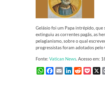
Gelásio foi um Papa intrépido, que
extinguiu as correntes pagãs, as h
pelagianismo, sobre o qual escreveu
progressistas foram adotados pelo C
Fonte:
Vatican News
. Acesso em: 1
WhatsApp
Facebook
Email
LinkedIn
Reddit
Poc