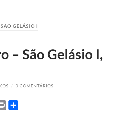
:
SÃO GELÁSIO I
 – São Gelásio I,
KOS
/
0 COMENTÁRIOS
ket
X
Print
Share