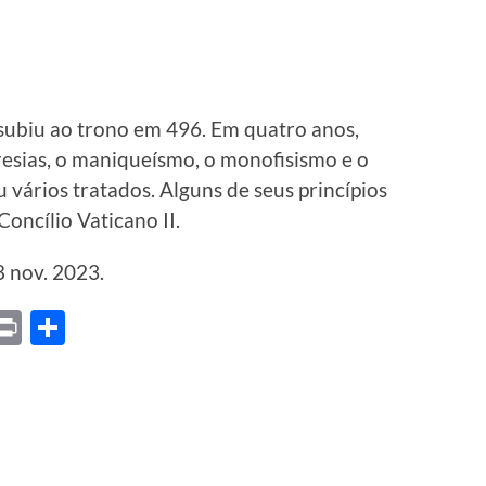
 subiu ao trono em 496. Em quatro anos,
eresias, o maniqueísmo, o monofisismo e o
 vários tratados. Alguns de seus princípios
oncílio Vaticano II.
8 nov. 2023.
ket
X
Print
Share