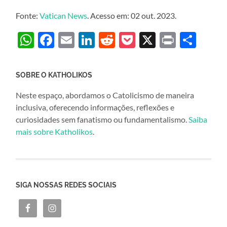
Fonte:
Vatican News
. Acesso em: 02 out. 2023.
WhatsApp
Facebook
Email
LinkedIn
Reddit
Pocket
X
Print
Sha
SOBRE O KATHOLIKOS
Neste espaço, abordamos o Catolicismo de maneira
inclusiva, oferecendo informações, reflexões e
curiosidades sem fanatismo ou fundamentalismo.
Saiba
mais sobre Katholikos
.
SIGA NOSSAS REDES SOCIAIS