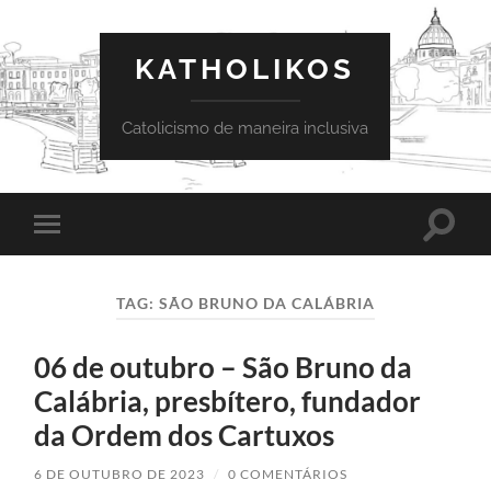
KATHOLIKOS
Catolicismo de maneira inclusiva
Toggle
Toggle
search
mobile
field
menu
TAG:
SÃO BRUNO DA CALÁBRIA
06 de outubro – São Bruno da
Calábria, presbítero, fundador
da Ordem dos Cartuxos
6 DE OUTUBRO DE 2023
/
0 COMENTÁRIOS