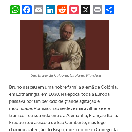
WhatsApp
Facebook
Email
LinkedIn
Reddit
Pocket
X
Print
Sha
São Bruno da Calábria, Girolamo Marchesi
Bruno nasceu em uma nobre família alemã de Colônia,
em Lotharingia, em 1030. Na época, toda a Europa
passava por um período de grande agitação e
mobilidade. Por isso, não se deve maravilhar se ele
transcorreu sua vida entre a Alemanha, França e Itália.
Frequentou a escola de São Cuniberto, mas logo
chamou a atenção do Bispo, que o nomeou Cônego da