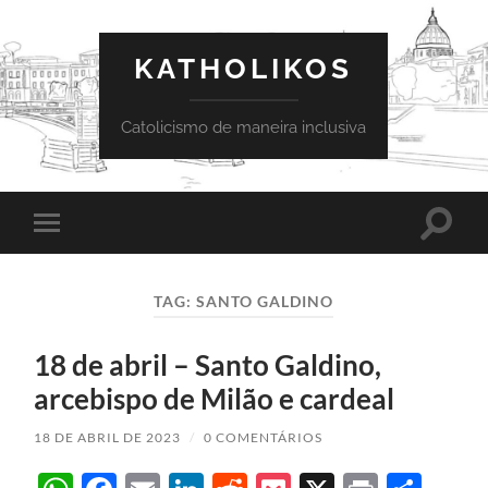
KATHOLIKOS
Catolicismo de maneira inclusiva
Toggle
Toggle
search
mobile
field
menu
TAG:
SANTO GALDINO
18 de abril – Santo Galdino,
arcebispo de Milão e cardeal
18 DE ABRIL DE 2023
/
0 COMENTÁRIOS