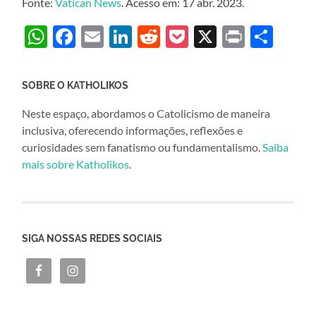
Fonte:
Vatican News
. Acesso em: 17 abr. 2023.
WhatsApp
Facebook
Email
LinkedIn
Reddit
Pocket
X
Print
Sha
SOBRE O KATHOLIKOS
Neste espaço, abordamos o Catolicismo de maneira
inclusiva, oferecendo informações, reflexões e
curiosidades sem fanatismo ou fundamentalismo.
Saiba
mais sobre Katholikos
.
SIGA NOSSAS REDES SOCIAIS