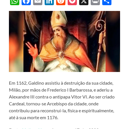
WhatsApp
Facebook
Email
LinkedIn
Reddit
Pocket
X
Print
Sha
Em 1162, Galdino assistiu à destruição da sua cidade,
Milão, por mãos de Frederico I Barbarossa, e aderiu a
Alexandre III contra o antipapa Vitor VI. Ao ser criado
Cardeal, tornou-se Arcebispo da cidade, onde
contribuiu para reconstruí-la, física e espiritualmente,
até à sua morte em 1176.