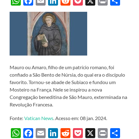
WhatsApp
Facebook
Email
LinkedIn
Reddit
Pocket
X
Print
Sha
Mauro ou Amaro, filho de um patrício romano, foi
confiado a São Bento de Núrsia, do qual era o discípulo
favorito. Tornou-se abade de Subiaco e fundou um
Mosteiro na França. Nele se inspirou a nova
Congregação beneditina de São Mauro, exterminada na
Revolução Francesa.
Fonte:
Vatican News
. Acesso em: 08 jan. 2024.
WhatsApp
Facebook
Email
LinkedIn
Reddit
Pocket
X
Print
Sha