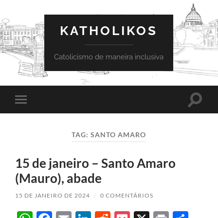
KATHOLIKOS
Catolicismo de maneira inclusiva
Toggle
Toggle
search
mobile
field
menu
TAG:
SANTO AMARO
15 de janeiro – Santo Amaro
(Mauro), abade
15 DE JANEIRO DE 2024
/
0 COMENTÁRIOS