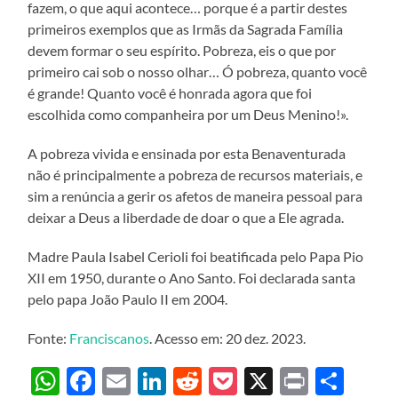
fazem, o que aqui acontece… porque é a partir destes
primeiros exemplos que as Irmãs da Sagrada Família
devem formar o seu espírito. Pobreza, eis o que por
primeiro cai sob o nosso olhar… Ó pobreza, quanto você
é grande! Quanto você é honrada agora que foi
escolhida como companheira por um Deus Menino!».
A pobreza vivida e ensinada por esta Benaventurada
não é principalmente a pobreza de recursos materiais, e
sim a renúncia a gerir os afetos de maneira pessoal para
deixar a Deus a liberdade de doar o que a Ele agrada.
Madre Paula Isabel Cerioli foi beatificada pelo Papa Pio
XII em 1950, durante o Ano Santo. Foi declarada santa
pelo papa João Paulo II em 2004.
Fonte:
Franciscanos
. Acesso em: 20 dez. 2023.
WhatsApp
Facebook
Email
LinkedIn
Reddit
Pocket
X
Print
Sha