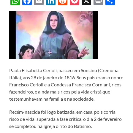
WhatsApp
Facebook
Email
LinkedIn
Reddit
Pocket
X
Print
Sha
Paola Elisabetta Cerioli, nasceu em Soncino (Cremona ‑
Itália), aos 28 de janeiro de 1816. Seus pais eram o nobre
Francisco Cerioli e a Condessa Francisca Corniani, ricos
fazendeiros, e ainda mais ricos pela vida cristã que
testemunhavam na família e na sociedade.
Recém-nascida foi logo batizada, em casa, pois corria
risco de vida: superada a fase crítica, o dia 2 de fevereiro
se completou na Igreja o rito do Batismo.