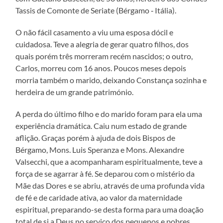
Tassis de Comonte de Seriate (Bérgamo ‑ Itália).
O não fácil casamento a viu uma esposa dócil e
cuidadosa. Teve a alegria de gerar quatro filhos, dos
quais porém três morreram recém nascidos; o outro,
Carlos, morreu com 16 anos. Poucos meses depois
morria também o marido, deixando Constança sozinha e
herdeira de um grande património.
A perda do último filho e do marido foram para ela uma
experiência dramática. Caiu num estado de grande
aflição. Graças porém à ajuda de dois Bispos de
Bérgamo, Mons. Luis Speranza e Mons. Alexandre
Valsecchi, que a acompanharam espiritualmente, teve a
força de se agarrar à fé. Se deparou com o mistério da
Mãe das Dores e se abriu, através de uma profunda vida
de fé e de caridade ativa, ao valor da maternidade
espiritual, preparando-se desta forma para uma doação
total de si a Deus no serviço dos pequenos e pobres.