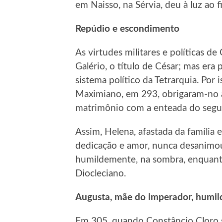
em Naisso, na Sérvia, deu à luz ao 
Repúdio e escondimento
As virtudes militares e políticas d
Galério, o título de César; mas era 
sistema político da Tetrarquia. Por 
Maximiano, em 293, obrigaram-no a
matrimônio com a enteada do segu
Assim, Helena, afastada da família 
dedicação e amor, nunca desanimou
humildemente, na sombra, enquanto
Diocleciano.
Augusta, mãe do imperador, humild
Em 305, quando Constâncio Cloro s