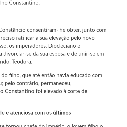
filho Constantino.
e Constâncio consentiram-lhe obter, junto com
preciso ratificar a sua elevação pelo novo
isso, os imperadores, Diocleciano e
 divorciar-se da sua esposa e de unir-se em
ndo, Teodora.
e do filho, que até então havia educado com
; pelo contrário, permaneceu,
 Constantino foi elevado à corte de
e e atenciosa com os últimos
e tornou chefe do império, o jovem filho o