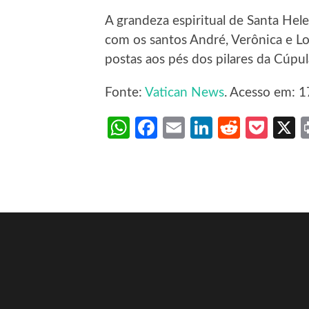
A grandeza espiritual de Santa Hele
com os santos André, Verônica e L
postas aos pés dos pilares da Cúpul
Fonte:
Vatican News
. Acesso em: 1
WhatsApp
Facebook
Email
LinkedIn
Reddit
Poc