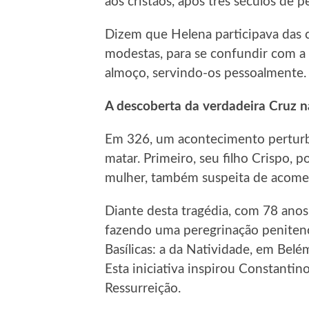
aos cristãos, após três séculos de p
Dizem que Helena participava das c
modestas, para se confundir com a 
almoço, servindo-os pessoalmente.
A descoberta da verdadeira Cruz n
Em 326, um acontecimento perturb
matar. Primeiro, seu filho Crispo, 
mulher, também suspeita de acomet
Diante desta tragédia, com 78 anos
fazendo uma peregrinação penitenci
Basílicas: a da Natividade, em Belé
Esta iniciativa inspirou Constantin
Ressurreição.