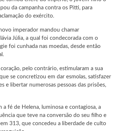
ipou da campanha contra os Pitti, para
aclamação do exército.
 o novo imperador mandou chamar
ávia Júlia, a qual foi condecorada com o
fígie foi cunhada nas moedas, desde então
l.
coração, pelo contrário, estimularam a sua
que se concretizou em dar esmolas, satisfazer
s e libertar numerosas pessoas das prisões,
m a fé de Helena, luminosa e contagiosa, a
ência que teve na conversão do seu filho e
 em 313, que concedeu a liberdade de culto