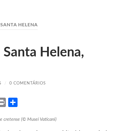
:
SANTA HELENA
 Santa Helena,
S
/
0 COMENTÁRIOS
ket
X
Print
Share
e cretense (© Musei Vaticani)