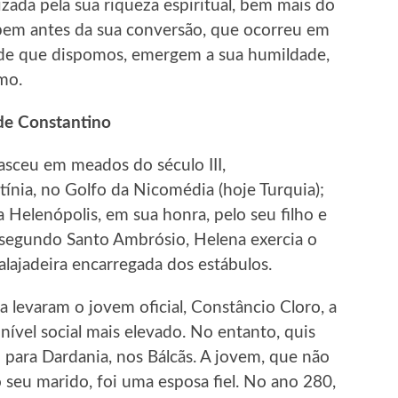
izada pela sua riqueza espiritual, bem mais do
, bem antes da sua conversão, que ocorreu em
s de que dispomos, emergem a sua humildade,
mo.
de Constantino
nasceu em meados do século III,
nia, no Golfo da Nicomédia (hoje Turquia);
a Helenópolis, em sua honra, pelo seu filho e
, segundo Santo Ambrósio, Helena exercia o
stalajadeira encarregada dos estábulos.
 levaram o jovem oficial, Constâncio Cloro, a
 nível social mais elevado. No entanto, quis
 para Dardania, nos Bálcãs. A jovem, que não
o seu marido, foi uma esposa fiel. No ano 280,