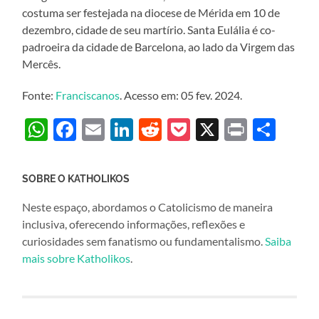
costuma ser festejada na diocese de Mérida em 10 de
dezembro, cidade de seu martírio. Santa Eulália é co-
padroeira da cidade de Barcelona, ao lado da Virgem das
Mercês.
Fonte:
Franciscanos
. Acesso em: 05 fev. 2024.
WhatsApp
Facebook
Email
LinkedIn
Reddit
Pocket
X
Print
Sha
SOBRE O KATHOLIKOS
Neste espaço, abordamos o Catolicismo de maneira
inclusiva, oferecendo informações, reflexões e
curiosidades sem fanatismo ou fundamentalismo.
Saiba
mais sobre Katholikos
.