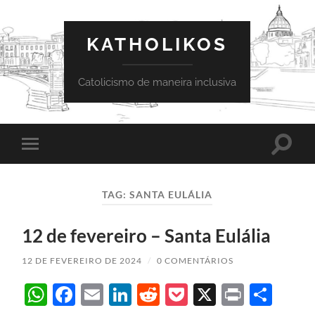
KATHOLIKOS
Catolicismo de maneira inclusiva
Toggle
Toggle
search
mobile
field
menu
TAG:
SANTA EULÁLIA
12 de fevereiro – Santa Eulália
12 DE FEVEREIRO DE 2024
/
0 COMENTÁRIOS
WhatsApp
Facebook
Email
LinkedIn
Reddit
Pocket
X
Print
Sha