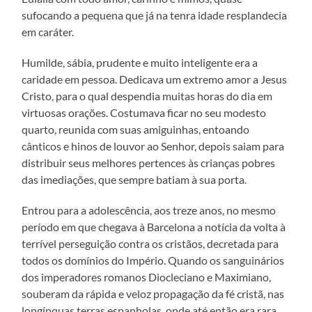
sufocando a pequena que já na tenra idade resplandecia
em caráter.
Humilde, sábia, prudente e muito inteligente era a
caridade em pessoa. Dedicava um extremo amor a Jesus
Cristo, para o qual despendia muitas horas do dia em
virtuosas orações. Costumava ficar no seu modesto
quarto, reunida com suas amiguinhas, entoando
cânticos e hinos de louvor ao Senhor, depois saiam para
distribuir seus melhores pertences às crianças pobres
das imediações, que sempre batiam à sua porta.
Entrou para a adolescência, aos treze anos, no mesmo
período em que chegava à Barcelona a notícia da volta à
terrível perseguição contra os cristãos, decretada para
todos os domínios do Império. Quando os sanguinários
dos imperadores romanos Diocleciano e Maximiano,
souberam da rápida e veloz propagação da fé cristã, nas
longínquas terras espanholas, onde até então era rara