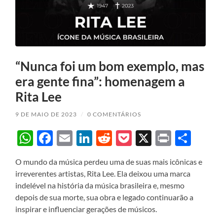
“Nunca foi um bom exemplo, mas
era gente fina”: homenagem a
Rita Lee
9 DE MAIO DE 2023
/
0 COMENTÁRIOS
WhatsApp
Facebook
Email
LinkedIn
Reddit
Pocket
X
Print
Sha
O mundo da música perdeu uma de suas mais icônicas e
irreverentes artistas, Rita Lee. Ela deixou uma marca
indelével na história da música brasileira e, mesmo
depois de sua morte, sua obra e legado continuarão a
inspirar e influenciar gerações de músicos.