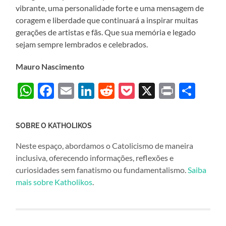
vibrante, uma personalidade forte e uma mensagem de
coragem e liberdade que continuará a inspirar muitas
gerações de artistas e fãs. Que sua memória e legado
sejam sempre lembrados e celebrados.
Mauro Nascimento
WhatsApp
Facebook
Email
LinkedIn
Reddit
Pocket
X
Print
Sha
SOBRE O KATHOLIKOS
Neste espaço, abordamos o Catolicismo de maneira
inclusiva, oferecendo informações, reflexões e
curiosidades sem fanatismo ou fundamentalismo.
Saiba
mais sobre Katholikos
.