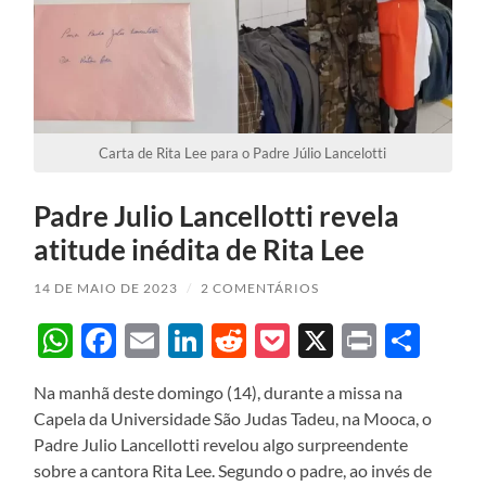
Carta de Rita Lee para o Padre Júlio Lancelotti
Padre Julio Lancellotti revela
atitude inédita de Rita Lee
14 DE MAIO DE 2023
/
2 COMENTÁRIOS
WhatsApp
Facebook
Email
LinkedIn
Reddit
Pocket
X
Print
Sha
Na manhã deste domingo (14), durante a missa na
Capela da Universidade São Judas Tadeu, na Mooca, o
Padre Julio Lancellotti revelou algo surpreendente
sobre a cantora Rita Lee. Segundo o padre, ao invés de