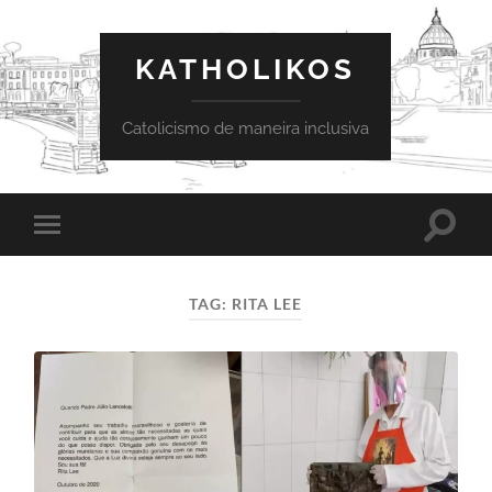
KATHOLIKOS
Catolicismo de maneira inclusiva
Toggle
Toggle
search
mobile
field
menu
TAG:
RITA LEE