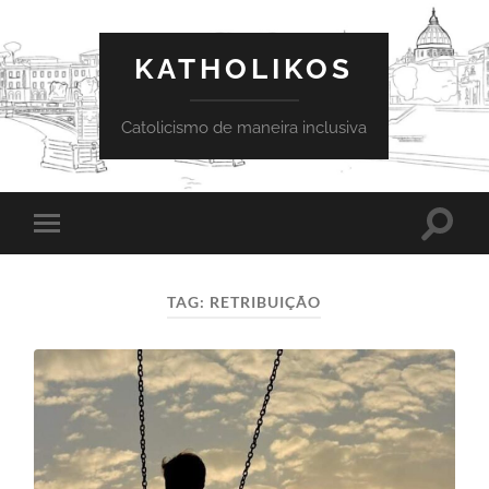
KATHOLIKOS
Catolicismo de maneira inclusiva
Toggle
Toggle
search
mobile
field
menu
TAG:
RETRIBUIÇÃO