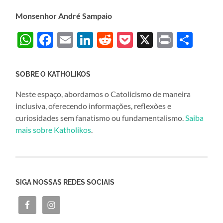
Monsenhor André Sampaio
WhatsApp
Facebook
Email
LinkedIn
Reddit
Pocket
X
Print
Sha
SOBRE O KATHOLIKOS
Neste espaço, abordamos o Catolicismo de maneira
inclusiva, oferecendo informações, reflexões e
curiosidades sem fanatismo ou fundamentalismo.
Saiba
mais sobre Katholikos
.
SIGA NOSSAS REDES SOCIAIS