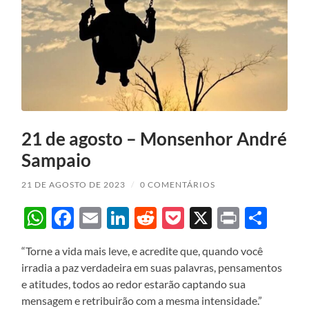
21 de agosto – Monsenhor André
Sampaio
21 DE AGOSTO DE 2023
/
0 COMENTÁRIOS
WhatsApp
Facebook
Email
LinkedIn
Reddit
Pocket
X
Print
Sha
“Torne a vida mais leve, e acredite que, quando você
irradia a paz verdadeira em suas palavras, pensamentos
e atitudes, todos ao redor estarão captando sua
mensagem e retribuirão com a mesma intensidade.”