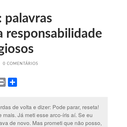
 palavras
 a responsabilidade
igiosos
/
0 COMENTÁRIOS
ket
X
Print
Share
das de volta e dizer: Pode parar, reseta!
mais. Já meti esse arco-íris aí. Se eu
va de novo. Mas prometi que não posso,