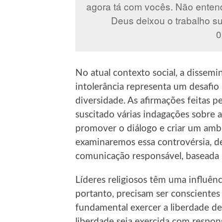
agora tá com vocês. Não enten
Deus deixou o trabalho su
0
No atual contexto social, a dissem
intolerância representa um desafio p
diversidade. As afirmações feitas 
suscitado várias indagações sobre a
promover o diálogo e criar um ambi
examinaremos essa controvérsia, d
comunicação responsável, baseada 
Líderes religiosos têm uma influênc
portanto, precisam ser conscientes
fundamental exercer a liberdade de
liberdade seja exercida com respon