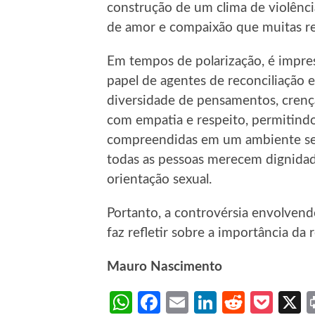
construção de um clima de violênc
de amor e compaixão que muitas re
Em tempos de polarização, é impres
papel de agentes de reconciliação 
diversidade de pensamentos, crença
com empatia e respeito, permitindo
compreendidas em um ambiente segu
todas as pessoas merecem dignida
orientação sexual.
Portanto, a controvérsia envolvend
faz refletir sobre a importância da
Mauro Nascimento
WhatsApp
Facebook
Email
LinkedIn
Reddit
Poc