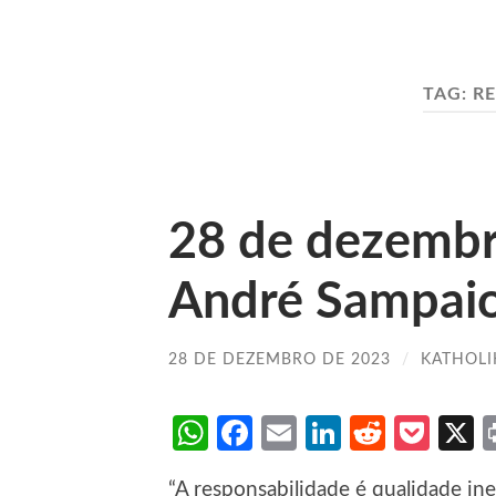
TAG:
RE
28 de dezemb
André Sampai
28 DE DEZEMBRO DE 2023
/
KATHOLI
WhatsApp
Facebook
Email
LinkedIn
Reddit
Poc
“A responsabilidade é qualidade i