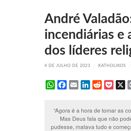
André Valadão:
incendiárias e
dos líderes rel
4 DE JULHO DE 2023
/
KATHOLIKOS
WhatsApp
Facebook
Email
LinkedIn
Reddit
Poc
“Agora é a hora de tomar as cor
Mas Deus fala que não pode 
pudesse, matava tudo e começa