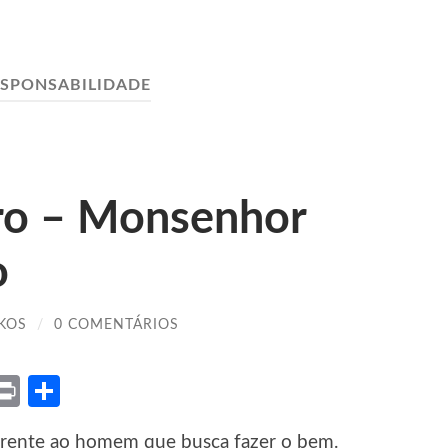
SPONSABILIDADE
ro – Monsenhor
o
KOS
/
0 COMENTÁRIOS
ket
X
Print
Share
nerente ao homem que busca fazer o bem.