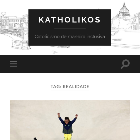
KATHOLIKOS
Catolicismo de maneira inclusiva
Toggle
Toggle
search
mobile
field
menu
TAG:
REALIDADE