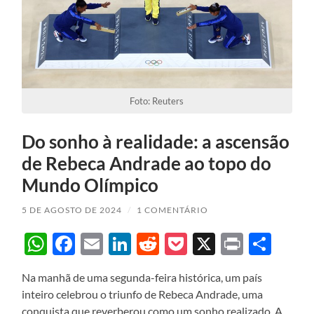
Foto: Reuters
Do sonho à realidade: a ascensão
de Rebeca Andrade ao topo do
Mundo Olímpico
5 DE AGOSTO DE 2024
/
1 COMENTÁRIO
WhatsApp
Facebook
Email
LinkedIn
Reddit
Pocket
X
Print
Sha
Na manhã de uma segunda-feira histórica, um país
inteiro celebrou o triunfo de Rebeca Andrade, uma
conquista que reverberou como um sonho realizado. A