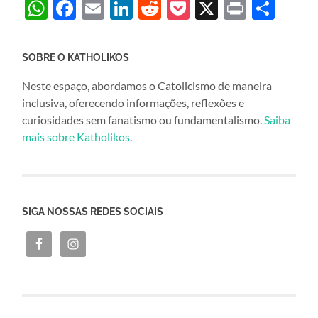
WhatsApp
Facebook
Email
LinkedIn
Reddit
Pocket
X
Print
Sha
SOBRE O KATHOLIKOS
Neste espaço, abordamos o Catolicismo de maneira
inclusiva, oferecendo informações, reflexões e
curiosidades sem fanatismo ou fundamentalismo.
Saiba
mais sobre Katholikos
.
SIGA NOSSAS REDES SOCIAIS