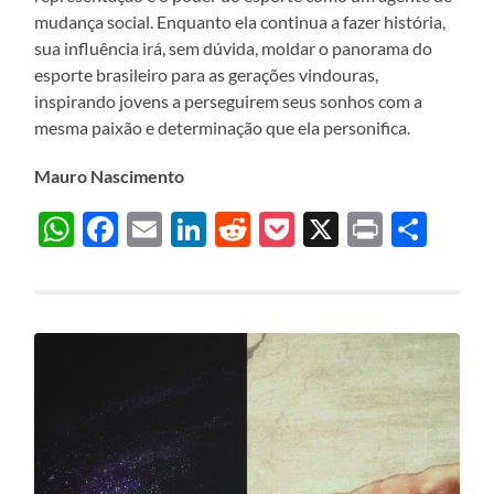
mudança social. Enquanto ela continua a fazer história,
sua influência irá, sem dúvida, moldar o panorama do
esporte brasileiro para as gerações vindouras,
inspirando jovens a perseguirem seus sonhos com a
mesma paixão e determinação que ela personifica.
Mauro Nascimento
WhatsApp
Facebook
Email
LinkedIn
Reddit
Pocket
X
Print
Sha