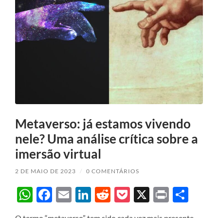
Metaverso: já estamos vivendo
nele? Uma análise crítica sobre a
imersão virtual
2 DE MAIO DE 2023
/
0 COMENTÁRIOS
WhatsApp
Facebook
Email
LinkedIn
Reddit
Pocket
X
Print
Sha
O termo “metaverso” tem sido cada vez mais presente