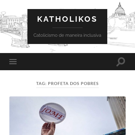
KATHOLIKOS
Catolicismo de maneira inclusiva
Toggle
Toggle
search
mobile
field
menu
TAG:
PROFETA DOS POBRES