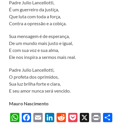
Padre Julio Lancellotti,
É um guerreiro da justiça,
Que luta com toda a força,
Contra a opressão e a cobiça.
Sua mensagem é de esperança,
De um mundo mais justo e igual,
E com sua voz e sua alma,
Ele nos inspira a sermos mais real.
Padre Julio Lancellotti,
O profeta dos oprimidos,
Sua luz brilha forte e clara,
E seu amor nunca será vencido.
Mauro Nascimento
WhatsApp
Facebook
Email
LinkedIn
Reddit
Pocket
X
Print
Sha