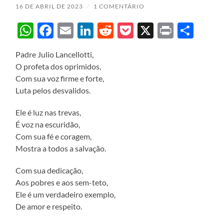
16 DE ABRIL DE 2023
/
1 COMENTÁRIO
WhatsApp
Facebook
Email
LinkedIn
Reddit
Pocket
X
Print
Sha
Padre Julio Lancellotti,
O profeta dos oprimidos,
Com sua voz firme e forte,
Luta pelos desvalidos.
Ele é luz nas trevas,
É voz na escuridão,
Com sua fé e coragem,
Mostra a todos a salvação.
Com sua dedicação,
Aos pobres e aos sem-teto,
Ele é um verdadeiro exemplo,
De amor e respeito.