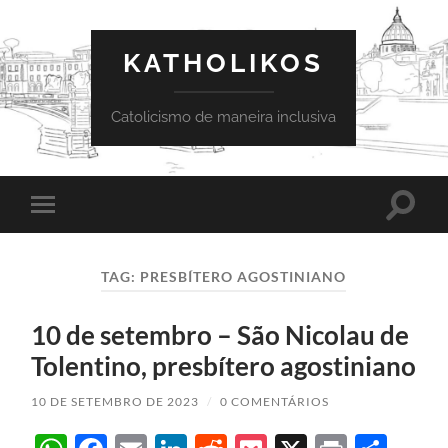
KATHOLIKOS
Catolicismo de maneira inclusiva
Toggle
Toggle
search
mobile
field
menu
TAG:
PRESBÍTERO AGOSTINIANO
10 de setembro – São Nicolau de
Tolentino, presbítero agostiniano
10 DE SETEMBRO DE 2023
/
0 COMENTÁRIOS