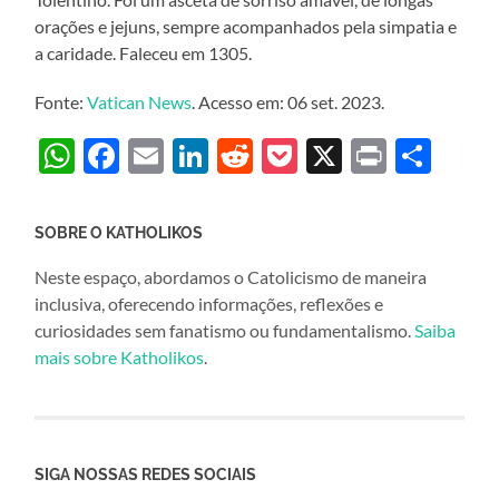
orações e jejuns, sempre acompanhados pela simpatia e
a caridade. Faleceu em 1305.
Fonte:
Vatican News
. Acesso em: 06 set. 2023.
WhatsApp
Facebook
Email
LinkedIn
Reddit
Pocket
X
Print
Sha
SOBRE O KATHOLIKOS
Neste espaço, abordamos o Catolicismo de maneira
inclusiva, oferecendo informações, reflexões e
curiosidades sem fanatismo ou fundamentalismo.
Saiba
mais sobre Katholikos
.
SIGA NOSSAS REDES SOCIAIS