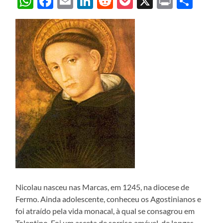
WhatsApp
Facebook
Email
LinkedIn
Reddit
Pocket
X
Print
Sha
Nicolau nasceu nas Marcas, em 1245, na diocese de
Fermo. Ainda adolescente, conheceu os Agostinianos e
foi atraído pela vida monacal, à qual se consagrou em
Tolentino. Foi um asceta de sorriso amável, de longas