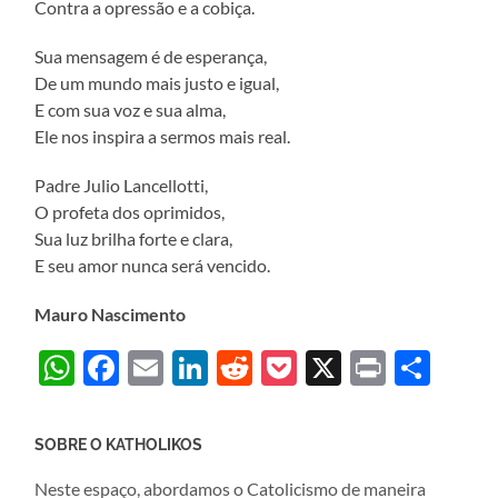
Contra a opressão e a cobiça.
Sua mensagem é de esperança,
De um mundo mais justo e igual,
E com sua voz e sua alma,
Ele nos inspira a sermos mais real.
Padre Julio Lancellotti,
O profeta dos oprimidos,
Sua luz brilha forte e clara,
E seu amor nunca será vencido.
Mauro Nascimento
WhatsApp
Facebook
Email
LinkedIn
Reddit
Pocket
X
Print
Sha
SOBRE O KATHOLIKOS
Neste espaço, abordamos o Catolicismo de maneira