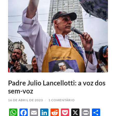
Padre Julio Lancellotti: a voz dos
sem-voz
16 DE ABRIL DE 2023
/
1 COMENTÁRIO
WhatsApp
Facebook
Email
LinkedIn
Reddit
Pocket
X
Print
Sha