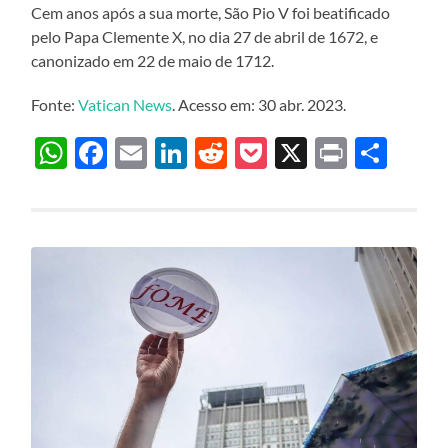
Cem anos após a sua morte, São Pio V foi beatificado
pelo Papa Clemente X, no dia 27 de abril de 1672, e
canonizado em 22 de maio de 1712.
Fonte:
Vatican News
. Acesso em: 30 abr. 2023.
WhatsApp
Facebook
Email
LinkedIn
Reddit
Pocket
X
Print
Sha