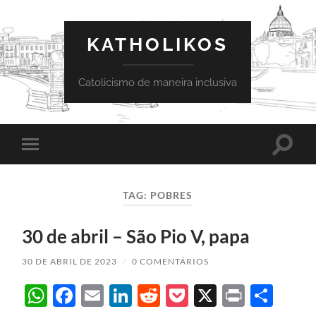
KATHOLIKOS
Catolicismo de maneira inclusiva
Toggle
Toggle
search
mobile
field
menu
TAG:
POBRES
30 de abril – São Pio V, papa
30 DE ABRIL DE 2023
/
0 COMENTÁRIOS
WhatsApp
Facebook
Email
LinkedIn
Reddit
Pocket
X
Print
Sha