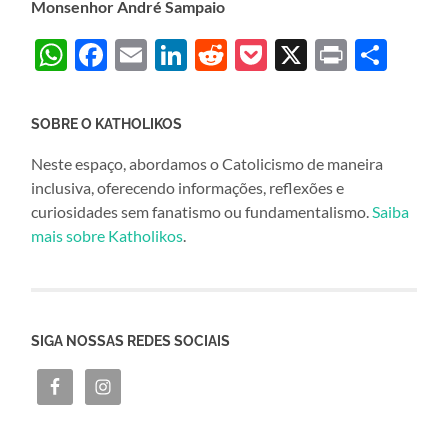
Monsenhor André Sampaio
WhatsApp
Facebook
Email
LinkedIn
Reddit
Pocket
X
Print
Sha
SOBRE O KATHOLIKOS
Neste espaço, abordamos o Catolicismo de maneira
inclusiva, oferecendo informações, reflexões e
curiosidades sem fanatismo ou fundamentalismo.
Saiba
mais sobre Katholikos
.
SIGA NOSSAS REDES SOCIAIS