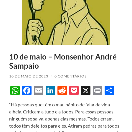
10 de maio – Monsenhor André
Sampaio
10 DE MAIO DE 2023
/
0 COMENTÁRIOS
WhatsApp
Facebook
Email
LinkedIn
Reddit
Pocket
X
Print
Sha
“Há pessoas que têm o mau hábito de falar da vida
alheia. Criticam a tudo e a todos. Para essas pessoas
ninguém se salva, apenas elas mesmas. Todos erram,
todos têm defeitos para eles. Atiram pedras para todos