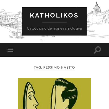
KATHOLIKOS
Catolicismo de maneira inclusiva
Toggle
Toggle
search
mobile
field
menu
TAG:
PÉSSIMO HÁBITO