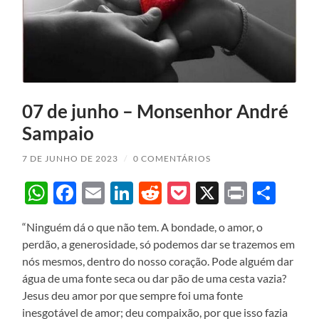
07 de junho – Monsenhor André
Sampaio
7 DE JUNHO DE 2023
/
0 COMENTÁRIOS
WhatsApp
Facebook
Email
LinkedIn
Reddit
Pocket
X
Print
Sha
“Ninguém dá o que não tem. A bondade, o amor, o
perdão, a generosidade, só podemos dar se trazemos em
nós mesmos, dentro do nosso coração. Pode alguém dar
água de uma fonte seca ou dar pão de uma cesta vazia?
Jesus deu amor por que sempre foi uma fonte
inesgotável de amor; deu compaixão, por que isso fazia