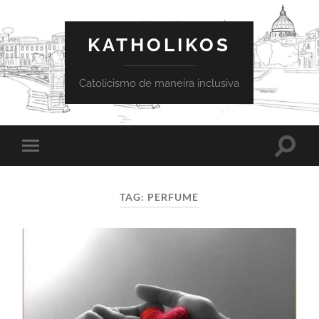
KATHOLIKOS
Catolicismo de maneira inclusiva
Toggle
Toggle
search
mobile
field
menu
TAG:
PERFUME