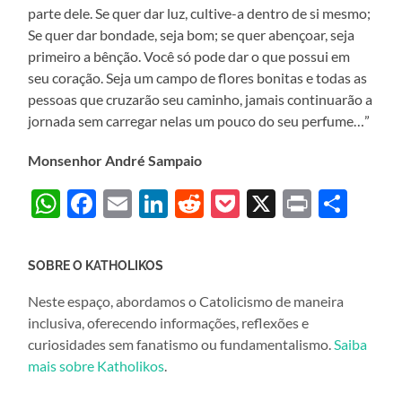
parte dele. Se quer dar luz, cultive-a dentro de si mesmo;
Se quer dar bondade, seja bom; se quer abençoar, seja
primeiro a bênção. Você só pode dar o que possui em
seu coração. Seja um campo de flores bonitas e todas as
pessoas que cruzarão seu caminho, jamais continuarão a
jornada sem carregar nelas um pouco do seu perfume…”
Monsenhor André Sampaio
WhatsApp
Facebook
Email
LinkedIn
Reddit
Pocket
X
Print
Sha
SOBRE O KATHOLIKOS
Neste espaço, abordamos o Catolicismo de maneira
inclusiva, oferecendo informações, reflexões e
curiosidades sem fanatismo ou fundamentalismo.
Saiba
mais sobre Katholikos
.