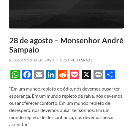
28 de agosto – Monsenhor André
Sampaio
28 DE AGOSTO DE 2023
/
0 COMENTÁRIOS
WhatsApp
Facebook
Email
LinkedIn
Reddit
Pocket
X
Print
Sha
“Em um mundo repleto de ódio, nós devemos ousar ter
esperança. Em um mundo repleto de raiva, nós devemos
ousar oferecer conforto. Em um mundo repleto de
desespero, nós devemos ousar ter sonhos. Em um
mundo repleto de desconfiança, nós devemos ousar
acreditar.”