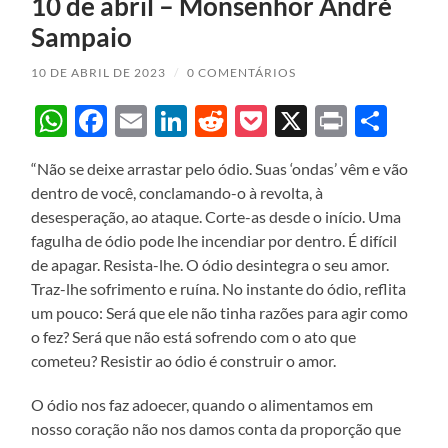
10 de abril – Monsenhor André
Sampaio
10 DE ABRIL DE 2023
/
0 COMENTÁRIOS
WhatsApp
Facebook
Email
LinkedIn
Reddit
Pocket
X
Print
Sha
“Não se deixe arrastar pelo ódio. Suas ‘ondas’ vêm e vão
dentro de você, conclamando-o à revolta, à
desesperação, ao ataque. Corte-as desde o início. Uma
fagulha de ódio pode lhe incendiar por dentro. É difícil
de apagar. Resista-lhe. O ódio desintegra o seu amor.
Traz-lhe sofrimento e ruína. No instante do ódio, reflita
um pouco: Será que ele não tinha razões para agir como
o fez? Será que não está sofrendo com o ato que
cometeu? Resistir ao ódio é construir o amor.
O ódio nos faz adoecer, quando o alimentamos em
nosso coração não nos damos conta da proporção que