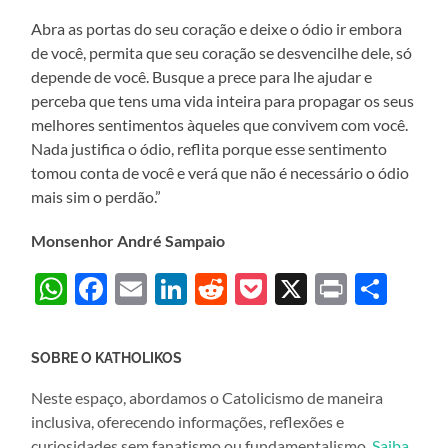
Abra as portas do seu coração e deixe o ódio ir embora
de você, permita que seu coração se desvencilhe dele, só
depende de você. Busque a prece para lhe ajudar e
perceba que tens uma vida inteira para propagar os seus
melhores sentimentos àqueles que convivem com você.
Nada justifica o ódio, reflita porque esse sentimento
tomou conta de você e verá que não é necessário o ódio
mais sim o perdão.”
Monsenhor André Sampaio
WhatsApp
Facebook
Email
LinkedIn
Reddit
Pocket
X
Print
Sha
SOBRE O KATHOLIKOS
Neste espaço, abordamos o Catolicismo de maneira
inclusiva, oferecendo informações, reflexões e
curiosidades sem fanatismo ou fundamentalismo.
Saiba