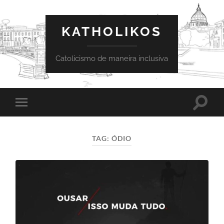
KATHOLIKOS
Catolicismo de maneira inclusiva
Toggle
Toggle
search
mobile
field
menu
TAG:
ÓDIO