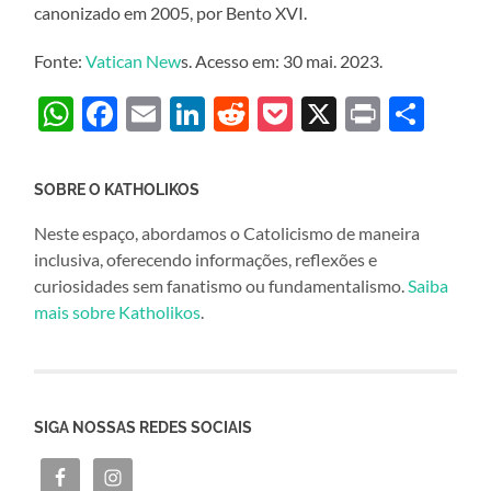
canonizado em 2005, por Bento XVI.
Fonte:
Vatican New
s. Acesso em: 30 mai. 2023.
WhatsApp
Facebook
Email
LinkedIn
Reddit
Pocket
X
Print
Sha
SOBRE O KATHOLIKOS
Neste espaço, abordamos o Catolicismo de maneira
inclusiva, oferecendo informações, reflexões e
curiosidades sem fanatismo ou fundamentalismo.
Saiba
mais sobre Katholikos
.
SIGA NOSSAS REDES SOCIAIS