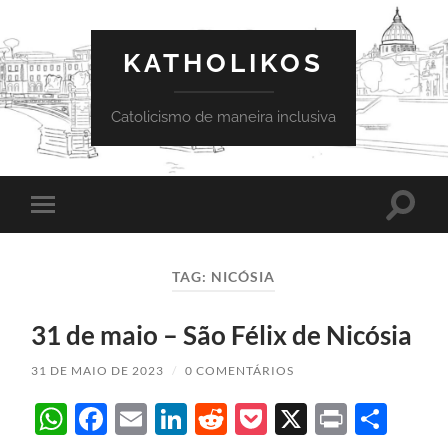
KATHOLIKOS
Catolicismo de maneira inclusiva
Toggle
Toggle
search
mobile
field
menu
TAG:
NICÓSIA
31 de maio – São Félix de Nicósia
31 DE MAIO DE 2023
/
0 COMENTÁRIOS
WhatsApp
Facebook
Email
LinkedIn
Reddit
Pocket
X
Print
Sha