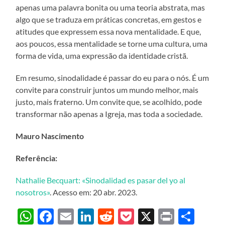
apenas uma palavra bonita ou uma teoria abstrata, mas
algo que se traduza em práticas concretas, em gestos e
atitudes que expressem essa nova mentalidade. E que,
aos poucos, essa mentalidade se torne uma cultura, uma
forma de vida, uma expressão da identidade cristã.
Em resumo, sinodalidade é passar do eu para o nós. É um
convite para construir juntos um mundo melhor, mais
justo, mais fraterno. Um convite que, se acolhido, pode
transformar não apenas a Igreja, mas toda a sociedade.
Mauro Nascimento
Referência:
Nathalie Becquart: «Sinodalidad es pasar del yo al
nosotros»
. Acesso em: 20 abr. 2023.
WhatsApp
Facebook
Email
LinkedIn
Reddit
Pocket
X
Print
Sha