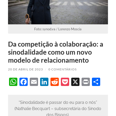
Foto: synod.va / Lorenzo Moscia
Da competição à colaboração: a
sinodalidade como um novo
modelo de relacionamento
20 DE ABRIL DE 2023
/
0 COMENTÁRIOS
WhatsApp
Facebook
Email
LinkedIn
Reddit
Pocket
X
Print
Sha
“Sinodalidade é passar do eu para o nós”
(Nathalie Becquart – subsecretária do Sínodo
dos Bispos).