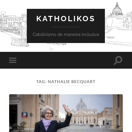
KATHOLIKOS
Catolicismo de maneira inclusiva
Toggle
Toggle
search
mobile
field
menu
TAG:
NATHALIE BECQUART