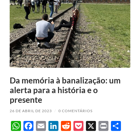
Da memória à banalização: um
alerta para a história e o
presente
26 DE ABRIL DE 2023
/
0 COMENTÁRIOS
WhatsApp
Facebook
Email
LinkedIn
Reddit
Pocket
X
Print
Sha