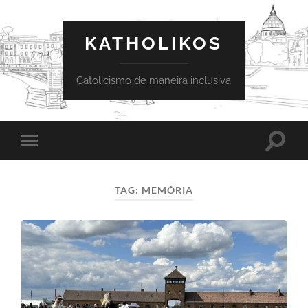
KATHOLIKOS
Catolicismo de maneira inclusiva
Toggle
Toggle
search
mobile
field
menu
TAG:
MEMÓRIA