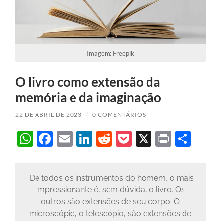
Imagem: Freepik
O livro como extensão da
memória e da imaginação
22 DE ABRIL DE 2023
/
0 COMENTÁRIOS
WhatsApp
Facebook
Email
LinkedIn
Reddit
Pocket
X
Print
Sha
“De todos os instrumentos do homem, o mais
impressionante é, sem dúvida, o livro. Os
outros são extensões de seu corpo. O
microscópio, o telescópio, são extensões de