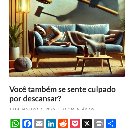
Você também se sente culpado
por descansar?
13 DE JANEIRO DE 2025
/
0 COMENTÁRIOS
WhatsApp
Facebook
Email
LinkedIn
Reddit
Pocket
X
Print
Sha