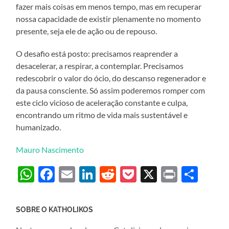
fazer mais coisas em menos tempo, mas em recuperar
nossa capacidade de existir plenamente no momento
presente, seja ele de ação ou de repouso.
O desafio está posto: precisamos reaprender a
desacelerar, a respirar, a contemplar. Precisamos
redescobrir o valor do ócio, do descanso regenerador e
da pausa consciente. Só assim poderemos romper com
este ciclo vicioso de aceleração constante e culpa,
encontrando um ritmo de vida mais sustentável e
humanizado.
Mauro Nascimento
WhatsApp
Facebook
Email
LinkedIn
Reddit
Pocket
X
Print
Sha
SOBRE O KATHOLIKOS