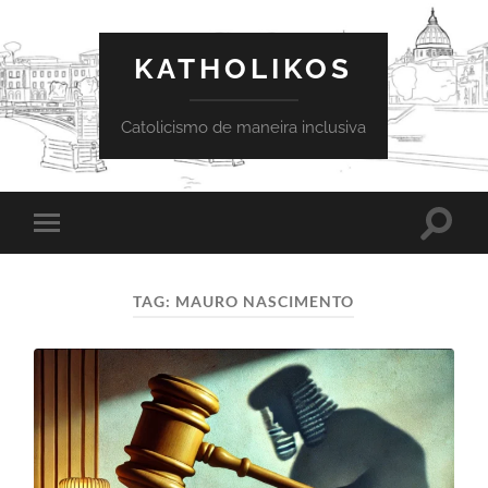
KATHOLIKOS
Catolicismo de maneira inclusiva
Toggle
Toggle
search
mobile
field
menu
TAG:
MAURO NASCIMENTO