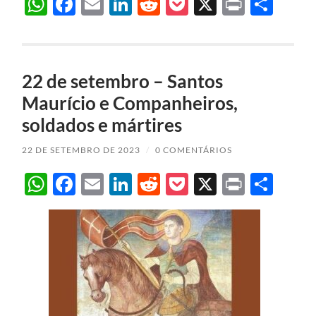
WhatsApp
Facebook
Email
LinkedIn
Reddit
Pocket
X
Print
Sha
22 de setembro – Santos
Maurício e Companheiros,
soldados e mártires
22 DE SETEMBRO DE 2023
/
0 COMENTÁRIOS
WhatsApp
Facebook
Email
LinkedIn
Reddit
Pocket
X
Print
Sha