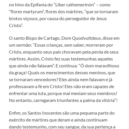
no hino da Epifania do “Liber cathemerinòn” – como
“flores martyrum”, flores dos mártires, “que se tornaram
brotos viçosos, por causa do perseguidor de Jesus
Cristo”.
O santo Bispo de Cartago, Dom Quodvultdeus, disse em
um sermão: “Essas crianças, sem saber, morreram por
Cristo, enquanto seus pais choravam pela perda de seus
mártires. Assim, Cristo fez suas testemunhas aqueles
que ainda não falavam”. E continua: “Ó dom maravilhoso
da graça! Quais os merecimentos desses meninos, que
se tornaram vencedores? Eles ainda nem falavam e já
professavam a fé em Cristo! Eles não eram capazes de
enfrentar uma luta, porque mal mexiam seus membros!
No entanto, carregaram triunfantes a palma da vitória”!
Enfim, os Santos Inocentes são uma pequena parte do
exército de mártires que deram e ainda continuam
dando testemunho, com seu sangue, da sua pertença a