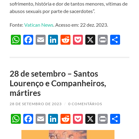
sofrimento, história e dor de tantos menores, vítimas de
abusos sexuais por parte de sacerdotes”.
Fonte:
Vatican News
. Acesso em: 22 dez. 2023.
WhatsApp
Facebook
Email
LinkedIn
Reddit
Pocket
X
Print
Sha
28 de setembro – Santos
Lourenço e Companheiros,
mártires
28 DE SETEMBRO DE 2023
/
0 COMENTÁRIOS
WhatsApp
Facebook
Email
LinkedIn
Reddit
Pocket
X
Print
Sha