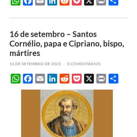
WhatsApp
Facebook
Email
LinkedIn
Reddit
Pocket
X
Print
Sha
16 de setembro – Santos
Cornélio, papa e Cipriano, bispo,
mártires
16 DE SETEMBRO DE 2023
/
0 COMENTÁRIOS
WhatsApp
Facebook
Email
LinkedIn
Reddit
Pocket
X
Print
Sha