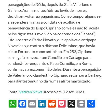
perseguições de Décio, depois de Galo, Valeriano e
Galieno. Assim, muitos fiéis, ao invés de morrer,
decidiram voltar ao paganismo. Com o tempo, alguns se
arrependeram, mas a conduta de acolhida e
benevolência do Bispo Cipriano com eles não foi aceita
pelos rigoristas. Envolvido na contenda dos “lapsos”,
lutou contra o Padre Novato, que apoiava o antipapa
Novaciano, e contra o diácono Felicissimo, que havia
eleito Fortunato como antibispo. Em 252, Cipriano
conseguiu convocar um Concílio em Cartago para
condená-los, enquanto o Papa Cornélio, em Roma,
confirmava a excomunhão deles. Durante a perseguição
de Valeriano, o clandestino Cipriano retornou a Cartago,
para dar testemunho da fé, mas ali foi martirizado.
Fonte:
Vatican News
. Acesso em: 12 set. 2023.
WhatsApp
Facebook
Email
LinkedIn
Reddit
Pocket
X
Print
Sha