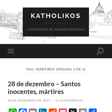
KATHOLIKOS
Catolicismo de maneira inclusiva
Toggle
Toggle
search
mobile
field
menu
TAG:
MÁRTIRES
(PÁGINA 1 DE 4)
28 de dezembro – Santos
inocentes, mártires
28 DE DEZEMBRO DE 2023
/
0 COMENTÁRIOS