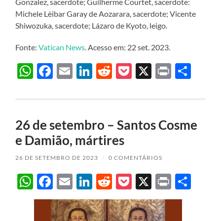
Gonzalez, sacerdote; Guilherme Courtet, sacerdote:
Michele Lèibar Garay de Aozarara, sacerdote; Vicente
Shiwozuka, sacerdote; Lázaro de Kyoto, leigo.
Fonte:
Vatican News
. Acesso em: 22 set. 2023.
WhatsApp
Facebook
Email
LinkedIn
Reddit
Pocket
X
Print
Sha
26 de setembro – Santos Cosme
e Damião, mártires
26 DE SETEMBRO DE 2023
/
0 COMENTÁRIOS
WhatsApp
Facebook
Email
LinkedIn
Reddit
Pocket
X
Print
Sha