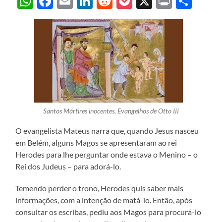
WhatsApp
Facebook
Email
LinkedIn
Reddit
Pocket
X
Print
Sha
Santos Mártires inocentes, Evangelhos de Otto III
O evangelista Mateus narra que, quando Jesus nasceu
em Belém, alguns Magos se apresentaram ao rei
Herodes para lhe perguntar onde estava o Menino – o
Rei dos Judeus – para adorá-lo.
Temendo perder o trono, Herodes quis saber mais
informações, com a intenção de matá-lo. Então, após
consultar os escribas, pediu aos Magos para procurá-lo