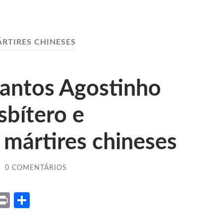
RTIRES CHINESES
Santos Agostinho
sbítero e
mártires chineses
/
0 COMENTÁRIOS
ket
X
Print
Share