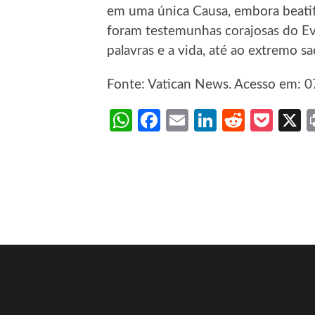
em uma única Causa, embora beati
foram testemunhas corajosas do Ev
palavras e a vida, até ao extremo sac
Fonte: Vatican News. Acesso em: 07
WhatsApp
Facebook
Email
LinkedIn
Reddit
Poc