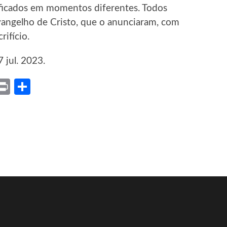
ficados em momentos diferentes. Todos
angelho de Cristo, que o anunciaram, com
rifício.
 jul. 2023.
ket
X
Print
Share