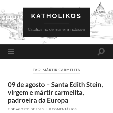
KATHOLIKOS
Catolicismo de maneira inclusiva
Toggle
Toggle
search
mobile
field
menu
TAG:
MÁRTIR CARMELITA
09 de agosto – Santa Edith Stein,
virgem e mártir carmelita,
padroeira da Europa
9 DE AGOSTO DE 2023
/
0 COMENTÁRIOS