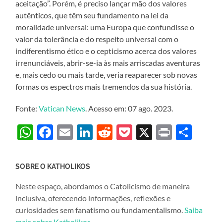
aceitação”. Porém, é preciso lançar mão dos valores
autênticos, que têm seu fundamento na lei da
moralidade universal: uma Europa que confundisse o
valor da tolerância e do respeito universal com o
indiferentismo ético e o cepticismo acerca dos valores
irrenunciáveis, abrir-se-ia às mais arriscadas aventuras
e, mais cedo ou mais tarde, veria reaparecer sob novas
formas os espectros mais tremendos da sua história.
Fonte:
Vatican News
. Acesso em: 07 ago. 2023.
WhatsApp
Facebook
Email
LinkedIn
Reddit
Pocket
X
Print
Sha
SOBRE O KATHOLIKOS
Neste espaço, abordamos o Catolicismo de maneira
inclusiva, oferecendo informações, reflexões e
curiosidades sem fanatismo ou fundamentalismo.
Saiba
mais sobre Katholikos
.