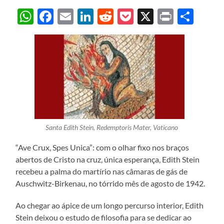
WhatsApp
Facebook
Email
LinkedIn
Reddit
Pocket
X
Print
Sha
Santa Edith Stein, Redemptoris Mater, Vaticano
“Ave Crux, Spes Unica”: com o olhar fixo nos braços
abertos de Cristo na cruz, única esperança, Edith Stein
recebeu a palma do martírio nas câmaras de gás de
Auschwitz-Birkenau, no tórrido mês de agosto de 1942.
Ao chegar ao ápice de um longo percurso interior, Edith
Stein deixou o estudo de filosofia para se dedicar ao