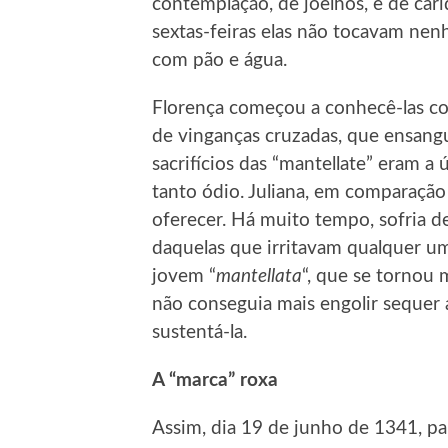
contemplação, de joelhos, e de cari
sextas-feiras elas não tocavam nen
com pão e água.
Florença começou a conhecê-las c
de vinganças cruzadas, que ensangu
sacrifícios das “mantellate” eram a
tanto ódio. Juliana, em comparação 
oferecer. Há muito tempo, sofria d
daquelas que irritavam qualquer um
jovem “
mantellata
“, que se tornou 
não conseguia mais engolir sequer 
sustentá-la.
A “marca” roxa
Assim, dia 19 de junho de 1341, pa