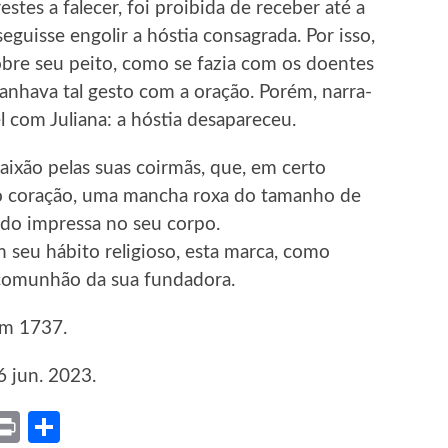
stes a falecer, foi proibida de receber até a
eguisse engolir a hóstia consagrada. Por isso,
obre seu peito, como se fazia com os doentes
nhava tal gesto com a oração. Porém, narra-
 com Juliana: a hóstia desapareceu.
caixão pelas suas coirmãs, que, em certo
o coração, uma mancha roxa do tamanho de
cado impressa no seu corpo.
m seu hábito religioso, esta marca, como
 comunhão da sua fundadora.
em 1737.
6 jun. 2023.
ket
X
Print
Share