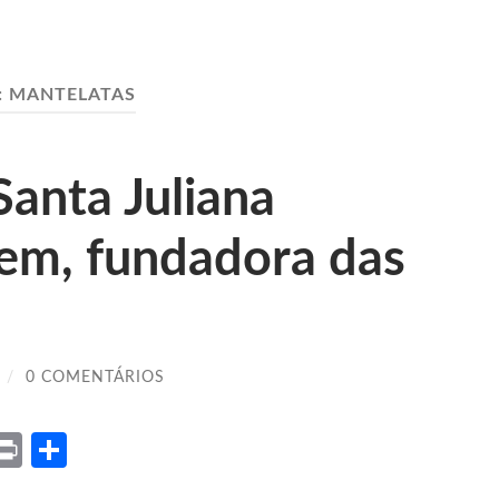
:
MANTELATAS
Santa Juliana
rgem, fundadora das
/
0 COMENTÁRIOS
ket
X
Print
Share