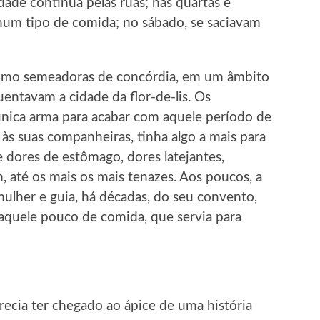
dade contínua pelas ruas; nas quartas e
hum tipo de comida; no sábado, se saciavam
omo semeadoras de concórdia, em um âmbito
entavam a cidade da flor-de-lis. Os
 única arma para acabar com aquele período de
às suas companheiras, tinha algo a mais para
e dores de estômago, dores latejantes,
, até os mais os mais tenazes. Aos poucos, a
mulher e guia, há décadas, do seu convento,
aquele pouco de comida, que servia para
recia ter chegado ao ápice de uma história