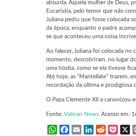
absurda. Aquela mulher de Deus, pre
Eucaristia, pelo temor que não cons
Juliana pediu que fosse colocada s
da época, enquanto o padre acompa
se que aconteceu uma coisa incrível
Ao falecer, Juliana foi colocada no 
momento, descobriram, no lugar d
uma hóstia, como se ela tivesse fi
Até hoje, as “Mantellate” trazem, e
recordação da última e prodigiosa
O Papa Clemente XII a canonizou 
Fonte:
Vatican News
. Acesso em: 1
WhatsApp
Facebook
Email
LinkedIn
Reddit
Poc