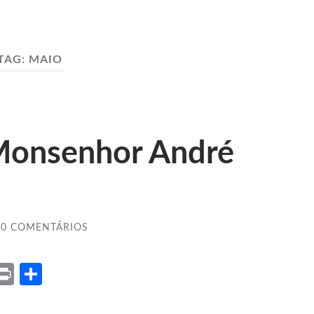
TAG:
MAIO
Monsenhor André
0 COMENTÁRIOS
ket
X
Print
Share