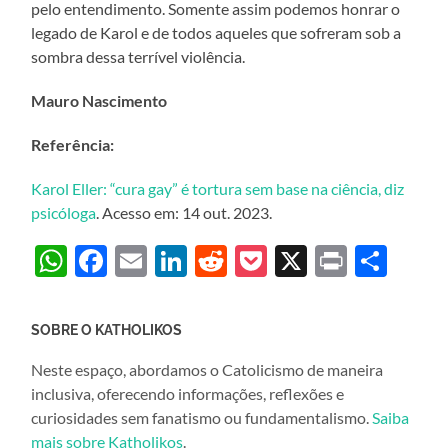
pelo entendimento. Somente assim podemos honrar o
legado de Karol e de todos aqueles que sofreram sob a
sombra dessa terrível violência.
Mauro Nascimento
Referência:
Karol Eller: “cura gay” é tortura sem base na ciência, diz
psicóloga
. Acesso em: 14 out. 2023.
WhatsApp
Facebook
Email
LinkedIn
Reddit
Pocket
X
Print
Sha
SOBRE O KATHOLIKOS
Neste espaço, abordamos o Catolicismo de maneira
inclusiva, oferecendo informações, reflexões e
curiosidades sem fanatismo ou fundamentalismo.
Saiba
mais sobre Katholikos
.