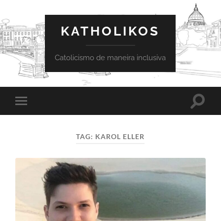
KATHOLIKOS
Catolicismo de maneira inclusiva
Toggle
Toggle
search
mobile
field
menu
TAG:
KAROL ELLER