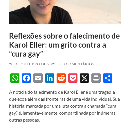
Reflexões sobre o falecimento de
Karol Eller: um grito contra a
“cura gay”
20 DE OUTUBRO DE 2023
/
0 COMENTÁRIOS
WhatsApp
Facebook
Email
LinkedIn
Reddit
Pocket
X
Print
Sha
A notícia do falecimento de Karol Eller é uma tragédia
que ecoa além das fronteiras de uma vida individual. Sua
história, marcada por uma luta contra a chamada “cura
gay,” é, lamentavelmente, compartilhada por inúmeras
outras pessoas.