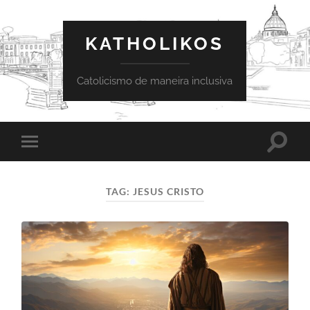
KATHOLIKOS
Catolicismo de maneira inclusiva
Toggle
Toggle
search
mobile
field
menu
TAG:
JESUS CRISTO