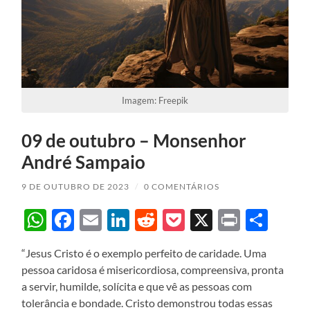
Imagem: Freepik
09 de outubro – Monsenhor
André Sampaio
9 DE OUTUBRO DE 2023
/
0 COMENTÁRIOS
WhatsApp
Facebook
Email
LinkedIn
Reddit
Pocket
X
Print
Sha
“Jesus Cristo é o exemplo perfeito de caridade. Uma
pessoa caridosa é misericordiosa, compreensiva, pronta
a servir, humilde, solícita e que vê as pessoas com
tolerância e bondade. Cristo demonstrou todas essas