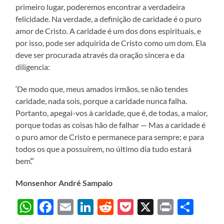
primeiro lugar, poderemos encontrar a verdadeira
felicidade. Na verdade, a definição de caridade é o puro
amor de Cristo. A caridade é um dos dons espirituais, e
por isso, pode ser adquirida de Cristo como um dom. Ela
deve ser procurada através da oração sincera e da
diligencia:
‘De modo que, meus amados irmãos, se não tendes
caridade, nada sois, porque a caridade nunca falha.
Portanto, apegai-vos à caridade, que é, de todas, a maior,
porque todas as coisas hão de falhar — Mas a caridade é
o puro amor de Cristo e permanece para sempre; e para
todos os que a possuírem, no último dia tudo estará
bem’.”
Monsenhor André Sampaio
WhatsApp
Facebook
Email
LinkedIn
Reddit
Pocket
X
Print
Sha