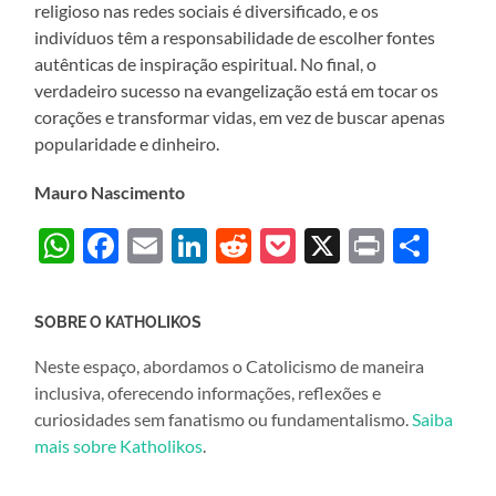
religioso nas redes sociais é diversificado, e os
indivíduos têm a responsabilidade de escolher fontes
autênticas de inspiração espiritual. No final, o
verdadeiro sucesso na evangelização está em tocar os
corações e transformar vidas, em vez de buscar apenas
popularidade e dinheiro.
Mauro Nascimento
WhatsApp
Facebook
Email
LinkedIn
Reddit
Pocket
X
Print
Sha
SOBRE O KATHOLIKOS
Neste espaço, abordamos o Catolicismo de maneira
inclusiva, oferecendo informações, reflexões e
curiosidades sem fanatismo ou fundamentalismo.
Saiba
mais sobre Katholikos
.