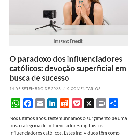
Imagem: Freepik
O paradoxo dos influenciadores
católicos: devoção superficial em
busca de sucesso
14 DE SETEMBRO DE 2023
/
0 COMENTÁRIOS
WhatsApp
Facebook
Email
LinkedIn
Reddit
Pocket
X
Print
Sha
Nos últimos anos, testemunhamos o surgimento de uma
nova categoria de influenciadores digitais: os
influenciadores católicos. Estes indivíduos têm como