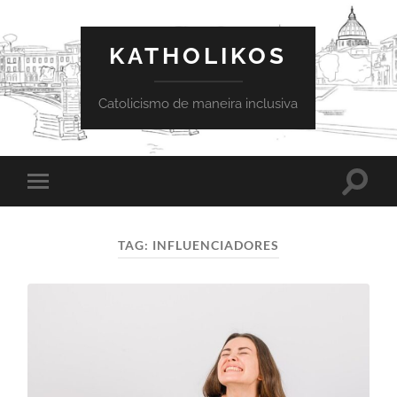
KATHOLIKOS
Catolicismo de maneira inclusiva
Toggle
Toggle
search
mobile
field
menu
TAG:
INFLUENCIADORES