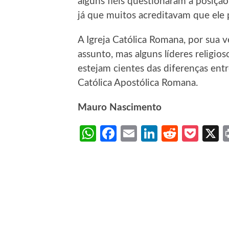
alguns fiéis questionaram a posição 
já que muitos acreditavam que ele 
A Igreja Católica Romana, por sua 
assunto, mas alguns líderes religio
estejam cientes das diferenças entr
Católica Apostólica Romana.
Mauro Nascimento
WhatsApp
Facebook
Email
LinkedIn
Reddit
Poc