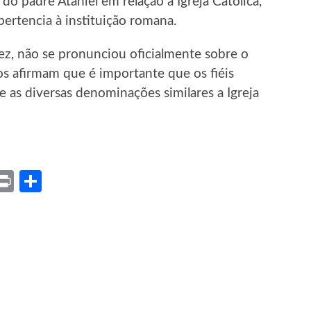
do padre Ataniel em relação à Igreja Católica,
pertencia à instituição romana.
vez, não se pronunciou oficialmente sobre o
sos afirmam que é importante que os fiéis
e as diversas denominações similares a Igreja
ket
X
Print
Share