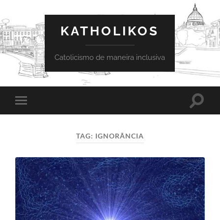
KATHOLIKOS
Catolicismo de maneira inclusiva
Toggle
Toggle
search
mobile
field
menu
TAG:
IGNORÂNCIA