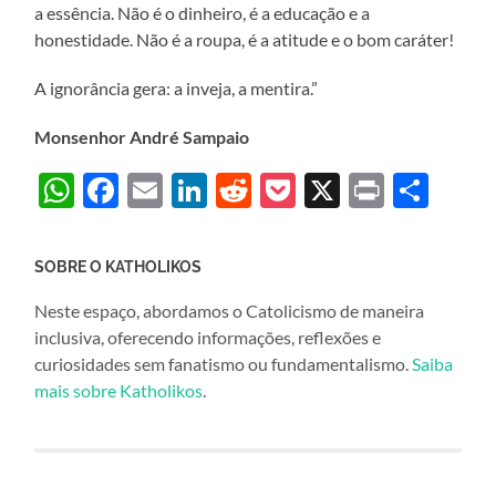
a essência. Não é o dinheiro, é a educação e a
honestidade. Não é a roupa, é a atitude e o bom caráter!
A ignorância gera: a inveja, a mentira.”
Monsenhor André Sampaio
WhatsApp
Facebook
Email
LinkedIn
Reddit
Pocket
X
Print
Sha
SOBRE O KATHOLIKOS
Neste espaço, abordamos o Catolicismo de maneira
inclusiva, oferecendo informações, reflexões e
curiosidades sem fanatismo ou fundamentalismo.
Saiba
mais sobre Katholikos
.