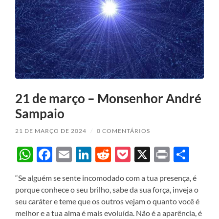
21 de março – Monsenhor André
Sampaio
21 DE MARÇO DE 2024
/
0 COMENTÁRIOS
WhatsApp
Facebook
Email
LinkedIn
Reddit
Pocket
X
Print
Sha
“Se alguém se sente incomodado com a tua presença, é
porque conhece o seu brilho, sabe da sua força, inveja o
seu caráter e teme que os outros vejam o quanto você é
melhor e a tua alma é mais evoluída. Não é a aparência, é