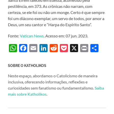
Santo Efrém faleceu em Edessa, acometido pela
pestilência, em 373. As crônicas não narram, com
certeza, se ele foi ou não um monge. Certo é que sempre
foi um diácono exemplar, um servo de todos, por amor a
Deus, um seu cantor e “Harpa do Espírito Santo”.
Fonte:
Vatican News
. Acesso em: 07 jun. 2023.
WhatsApp
Facebook
Email
LinkedIn
Reddit
Pocket
X
Print
Sha
SOBRE O KATHOLIKOS
Neste espaço, abordamos o Catolicismo de maneira
inclusiva, oferecendo informações, reflexões e
curiosidades sem fanatismo ou fundamentalismo.
Saiba
mais sobre Katholikos
.