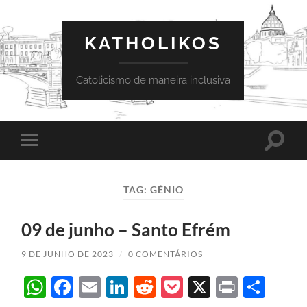
KATHOLIKOS
Catolicismo de maneira inclusiva
Toggle
Toggle
search
mobile
field
menu
TAG:
GÊNIO
09 de junho – Santo Efrém
9 DE JUNHO DE 2023
/
0 COMENTÁRIOS
WhatsApp
Facebook
Email
LinkedIn
Reddit
Pocket
X
Print
Sha