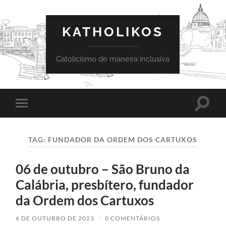
KATHOLIKOS
Catolicismo de maneira inclusiva
Toggle
Toggle
search
mobile
field
menu
TAG:
FUNDADOR DA ORDEM DOS CARTUXOS
06 de outubro – São Bruno da
Calábria, presbítero, fundador
da Ordem dos Cartuxos
6 DE OUTUBRO DE 2023
/
0 COMENTÁRIOS