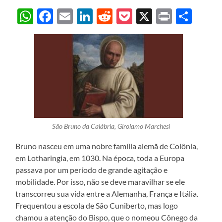
WhatsApp
Facebook
Email
LinkedIn
Reddit
Pocket
X
Print
Sha
São Bruno da Calábria, Girolamo Marchesi
Bruno nasceu em uma nobre família alemã de Colônia,
em Lotharingia, em 1030. Na época, toda a Europa
passava por um período de grande agitação e
mobilidade. Por isso, não se deve maravilhar se ele
transcorreu sua vida entre a Alemanha, França e Itália.
Frequentou a escola de São Cuniberto, mas logo
chamou a atenção do Bispo, que o nomeou Cônego da