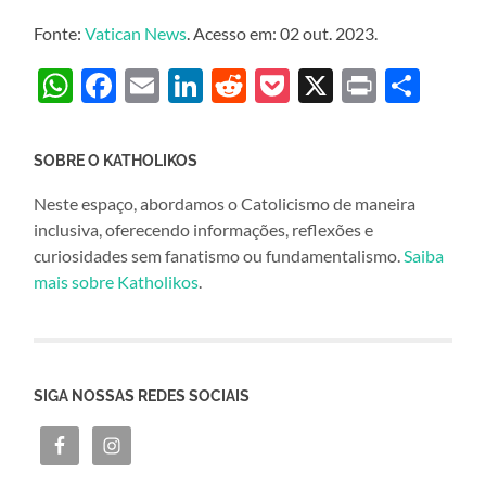
Fonte:
Vatican News
. Acesso em: 02 out. 2023.
WhatsApp
Facebook
Email
LinkedIn
Reddit
Pocket
X
Print
Sha
SOBRE O KATHOLIKOS
Neste espaço, abordamos o Catolicismo de maneira
inclusiva, oferecendo informações, reflexões e
curiosidades sem fanatismo ou fundamentalismo.
Saiba
mais sobre Katholikos
.
SIGA NOSSAS REDES SOCIAIS