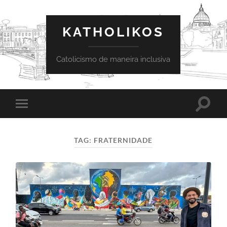
KATHOLIKOS
Catolicismo de maneira inclusiva
Toggle
Toggle
search
mobile
field
menu
TAG:
FRATERNIDADE