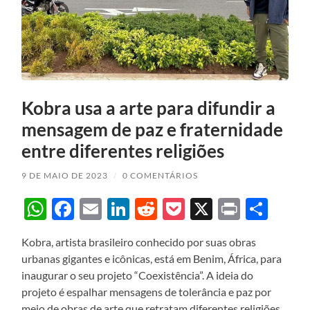
Kobra usa a arte para difundir a
mensagem de paz e fraternidade
entre diferentes religiões
9 DE MAIO DE 2023
/
0 COMENTÁRIOS
WhatsApp
Facebook
Email
LinkedIn
Reddit
Pocket
X
Print
Sha
Kobra, artista brasileiro conhecido por suas obras
urbanas gigantes e icônicas, está em Benim, África, para
inaugurar o seu projeto “Coexistência”. A ideia do
projeto é espalhar mensagens de tolerância e paz por
meio de obras de arte que retratam diferentes religiões