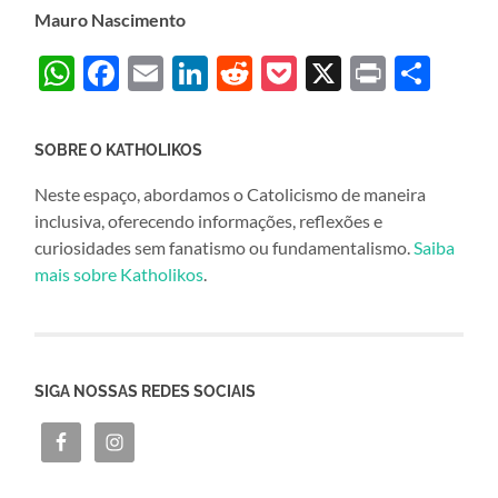
Mauro Nascimento
WhatsApp
Facebook
Email
LinkedIn
Reddit
Pocket
X
Print
Sha
SOBRE O KATHOLIKOS
Neste espaço, abordamos o Catolicismo de maneira
inclusiva, oferecendo informações, reflexões e
curiosidades sem fanatismo ou fundamentalismo.
Saiba
mais sobre Katholikos
.
SIGA NOSSAS REDES SOCIAIS