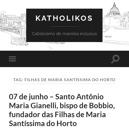
KATHOLIKOS
Catolicismo de maneira inclusiva
Toggle
Toggle
search
mobile
field
menu
TAG:
FILHAS DE MARIA SANTÍSSIMA DO HORTO
07 de junho – Santo Antônio
Maria Gianelli, bispo de Bobbio,
fundador das Filhas de Maria
Santíssima do Horto