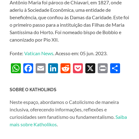
Antônio Maria foi pároco de Chiavari, em 1827, onde
aderiu à Sociedade Econômica, uma entidade de
beneficência, que confiou às Damas da Caridade. Este foi
o primeiro passo para a instituição das Filhas de Maria
Santíssima do Horto. Foi nomeado bispo de Bobbio e
canonizado por Pio XII.
Fonte:
Vatican News
. Acesso em: 05 jun. 2023.
WhatsApp
Facebook
Email
LinkedIn
Reddit
Pocket
X
Print
Sha
SOBRE O KATHOLIKOS
Neste espaço, abordamos o Catolicismo de maneira
inclusiva, oferecendo informações, reflexões e
curiosidades sem fanatismo ou fundamentalismo.
Saiba
mais sobre Katholikos
.