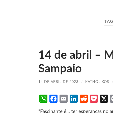
TAG
14 de abril –
Sampaio
14 DE ABRIL DE 2023
/
KATHOLIKOS
WhatsApp
Facebook
Email
LinkedIn
Reddit
Poc
“Fascinante é… ter esperanças no a