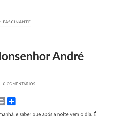
:
FASCINANTE
 Monsenhor André
/
0 COMENTÁRIOS
ket
X
Print
Share
manhã, e saber que após a noite vem o dia. É